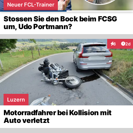
Neuer FCL-Trainer
Stossen Sie den Bock beim FCSG
um, Udo Portmann?
Arti
8
2d
Interaktion
Luzern
Motorradfahrer bei Kollision mit
Auto verletzt