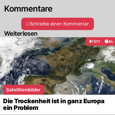
Kommentare
Schreibe einen Kommentar
Weiterlesen
Arti
1'077
4h
Interaktionen
Satellitenbilder
Die Trockenheit ist in ganz Europa
ein Problem