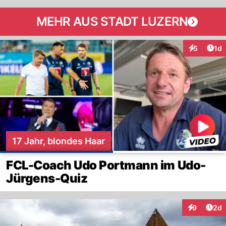
MEHR AUS STADT LUZERN
Art
5
1d
Interaktion
17 Jahr, blondes Haar
FCL-Coach Udo Portmann im Udo-
Jürgens-Quiz
Arti
9
2d
Interaktion