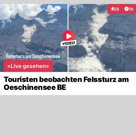
Art
28
1h
Interaktione
«Live gesehen»
Touristen beobachten Felssturz am
Oeschinensee BE