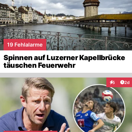
19 Fehlalarme
Spinnen auf Luzerner Kapellbrücke
täuschen Feuerwehr
Arti
5
2d
Interaktion