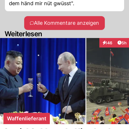
dem händ mir nüt gwüsst".
Alle Kommentare anzeigen
Weiterlesen
Arti
146
5h
Interaktionen
Waffenlieferant