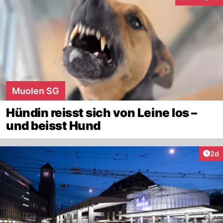
Interaktionen
Muolen SG
Hündin reisst sich von Leine los –
und beisst Hund
Arti
2d