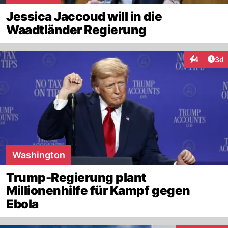
Jessica Jaccoud will in die
Waadtländer Regierung
Arti
4
3d
Interaktion
Washington
Trump-Regierung plant
Millionenhilfe für Kampf gegen
Ebola