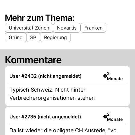
Mehr zum Thema:
Universität Zürich
Novartis
Franken
Grüne
SP
Regierung
Kommentare
Artikel veröff
2
User #2432 (nicht angemeldet)
Monate
Typisch Schweiz. Nicht hinter
Verbrecherorganisationen stehen
Artikel veröff
2
User #2735 (nicht angemeldet)
Monate
Da ist wieder die obligate CH Ausrede, "vo