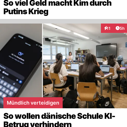
So viel Geld macht Kim durch
Putins Krieg
Arti
11
5h
Interaktione
Mündlich verteidigen
So wollen dänische Schule KI-
Betrug verhindern