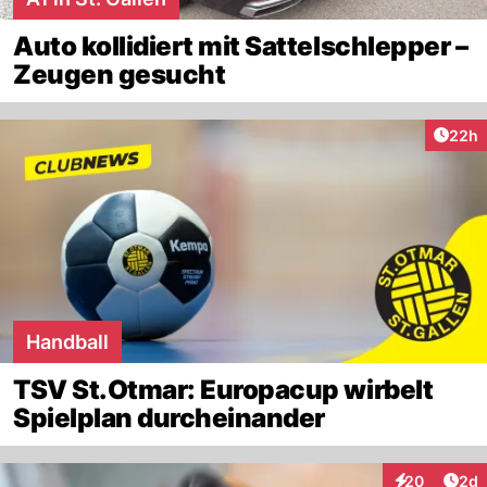
Auto kollidiert mit Sattelschlepper –
Zeugen gesucht
Artik
22h
Handball
TSV St.Otmar: Europacup wirbelt
Spielplan durcheinander
Arti
20
2d