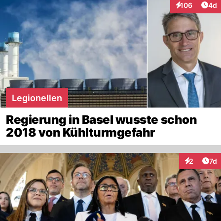
Arti
106
4d
Interaktionen
Legionellen
Regierung in Basel wusste schon
2018 von Kühlturmgefahr
Art
2
7d
Interaktion