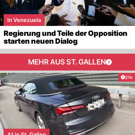
In Venezuela
Regierung und Teile der Opposition
starten neuen Dialog
MEHR AUS ST. GALLEN
Artik
21h
A1 in St. Gallen