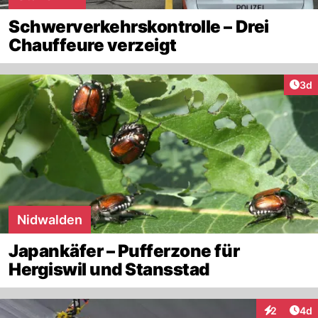
Schwerverkehrskontrolle – Drei
Chauffeure verzeigt
Arti
3d
Nidwalden
Japankäfer – Pufferzone für
Hergiswil und Stansstad
Arti
2
4d
Interaktion