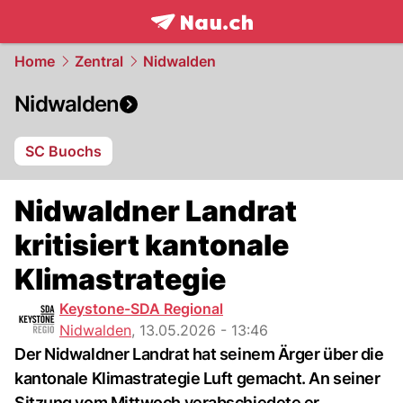
frontpage.
NAU.ch
Home
Zentral
Nidwalden
Nidwalden
SC Buochs
Nidwaldner Landrat
kritisiert kantonale
Klimastrategie
Keystone-SDA Regional
Nidwalden
,
13.05.2026 - 13:46
Der Nidwaldner Landrat hat seinem Ärger über die
kantonale Klimastrategie Luft gemacht. An seiner
Sitzung vom Mittwoch verabschiedete er