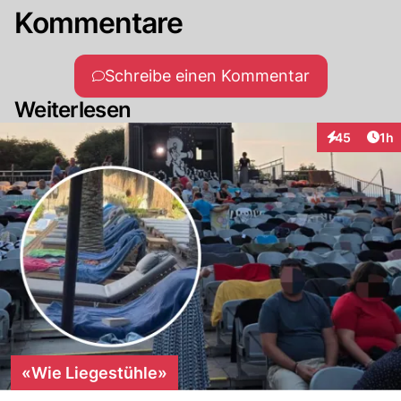
Kommentare
Schreibe einen Kommentar
Weiterlesen
Art
45
1h
Interaktione
«Wie Liegestühle»