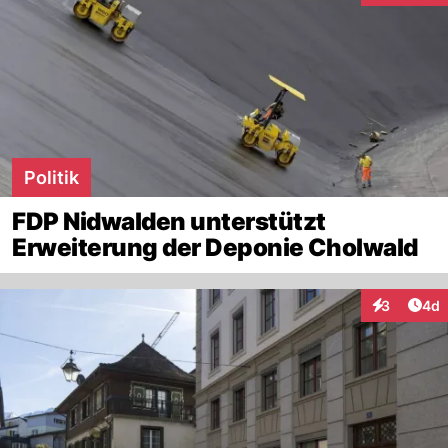
Politik
FDP Nidwalden unterstützt
Erweiterung der Deponie Cholwald
Arti
3
4d
Interaktion