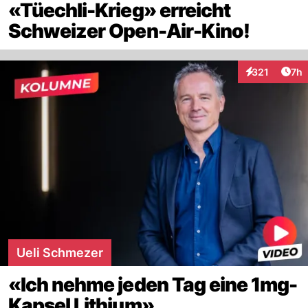
«Tüechli-Krieg» erreicht
Schweizer Open-Air-Kino!
Arti
321
7h
Interaktionen
Ueli Schmezer
«Ich nehme jeden Tag eine 1mg-
Kapsel Lithium»