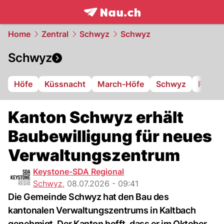
frontpage.
NAU.ch
Home
Zentral
Schwyz
Schwyz
Schwyz
Höfe
Küssnacht
March-Höfe
Schwyz
FC Iba
Kanton Schwyz erhält
Baubewilligung für neues
Verwaltungszentrum
Keystone-SDA Regional
Schwyz
,
08.07.2026 - 09:41
Die Gemeinde Schwyz hat den Bau des
kantonalen Verwaltungszentrums in Kaltbach
genehmigt. Der Kanton hofft, dass er im Oktober