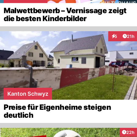
Malwettbewerb – Vernissage zeigt
die besten Kinderbilder
Artik
5
21h
Interaktione
Kanton Schwyz
Preise für Eigenheime steigen
deutlich
Artik
22h