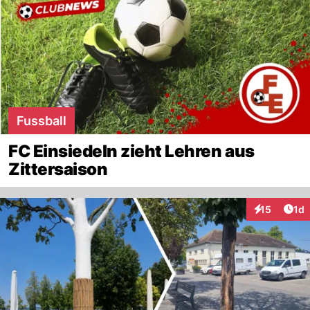
Fussball
FC Einsiedeln zieht Lehren aus
Zittersaison
Art
15
1d
Interaktione