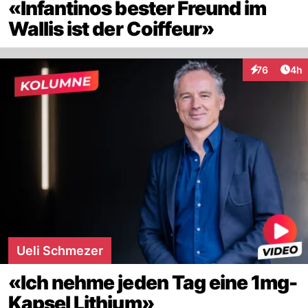
«Infantinos bester Freund im
Wallis ist der Coiffeur»
Arti
76
4h
Interaktionen
Ueli Schmezer
«Ich nehme jeden Tag eine 1mg-
Kapsel Lithium»