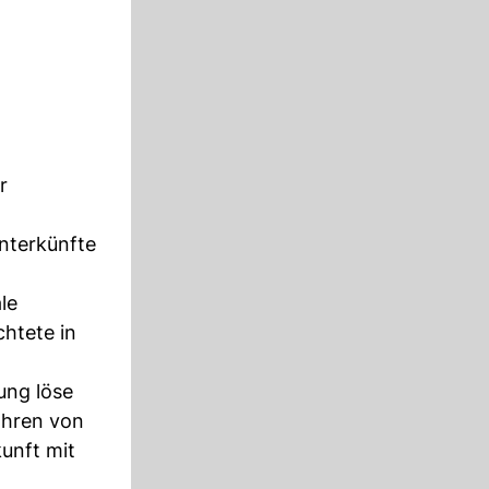
r
unterkünfte
le
chtete in
ung löse
ahren von
unft mit