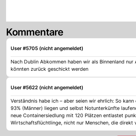
Kommentare
User #5705 (nicht angemeldet)
Nach Dublin Abkommen haben wir als Binnenland nur 
könnten zurück geschickt werden
User #5622 (nicht angemeldet)
Verständnis habe ich – aber seien wir ehrlich: So kann es nicht weitergehen. Wenn reguläre
93% (Männer) liegen und selbst Notunterkünfte laufend
neue Containersiedlung mit 120 Plätzen entlastet punktuell, löst a
Wirtschaftsflüchtlinge, nicht nur Menschen, die direk
tun, als wäre das “rechts” oder “herzlos”. Wer Schutz