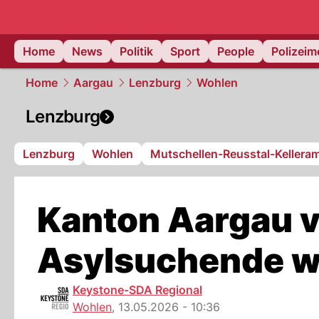
Home
News
Politik
Sport
People
Polizei
Home
Aargau
Lenzburg
Wohlen
Lenzburg
Lenzburg
Wohlen
Mutschellen-Reusstal-Kellera
Kanton Aargau v
Asylsuchende wi
Keystone-SDA Regional
Wohlen
,
13.05.2026 - 10:36