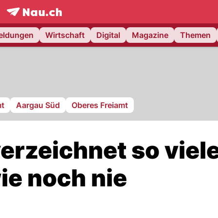
frontpage.
NAU.ch
meldungen
Wirtschaft
Digital
Magazine
Themen
mt
Aargau Süd
Oberes Freiamt
erzeichnet so viel
e noch nie