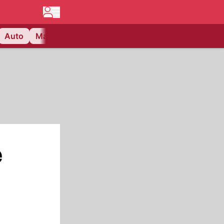
Auto
Matchcenter
Videos
Nau Plus
Lifestyle
e