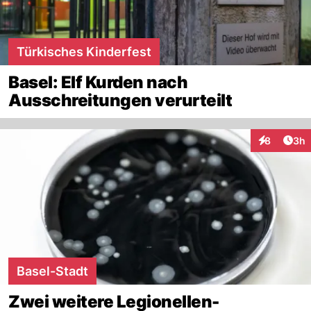
Türkisches Kinderfest
Basel: Elf Kurden nach
Ausschreitungen verurteilt
Arti
8
3h
Interaktion
Basel-Stadt
Zwei weitere Legionellen-