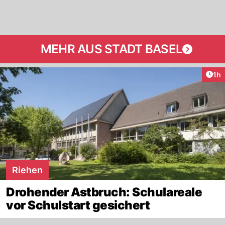
MEHR AUS STADT BASEL
Art
1h
Riehen
Drohender Astbruch: Schulareale
vor Schulstart gesichert