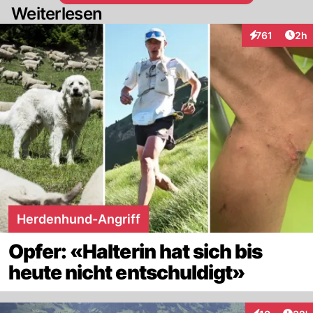
Weiterlesen
Arti
761
2h
Interaktionen
Herdenhund-Angriff
Opfer: «Halterin hat sich bis
heute nicht entschuldigt»