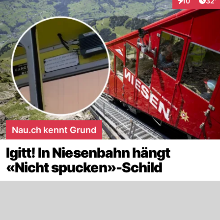
Arti
10
32'
Interaktionen
Nau.ch kennt Grund
Igitt! In Niesenbahn hängt
«Nicht spucken»-Schild