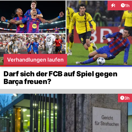
Art
1
1h
Interaktion
Verhandlungen laufen
Darf sich der FCB auf Spiel gegen
Barça freuen?
Arti
3h