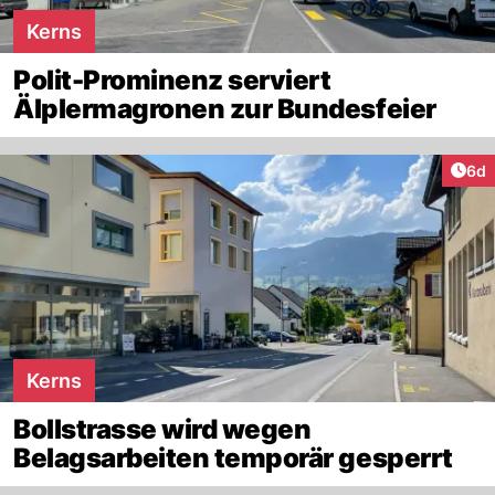
Kerns
Polit-Prominenz serviert
Älplermagronen zur Bundesfeier
Arti
6d
Kerns
Bollstrasse wird wegen
Belagsarbeiten temporär gesperrt