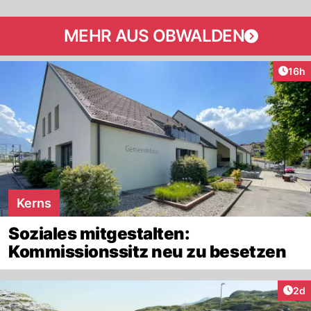
MEHR AUS OBWALDEN
Artik
16h
Kerns
Soziales mitgestalten:
Kommissionssitz neu zu besetzen
Arti
2d