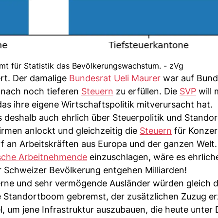
mt für Statistik das Bevölkerungswachstum. - zVg
rt. Der damalige
Bundesrat
Ueli Maurer
war auf Bun
nach noch tieferen
Steuern
zu erfüllen. Die
SVP
will 
as ihre eigene Wirtschaftspolitik mitverursacht hat.
deshalb auch ehrlich über Steuerpolitik und Standort
rmen anlockt und gleichzeitig die
Steuern
für Konzer
rf an Arbeitskräften aus Europa und der ganzen Welt.
ische Arbeitnehmende
einzuschlagen, wäre es ehrliche
er Schweizer Bevölkerung entgehen Milliarden!
erne und sehr vermögende Ausländer würden gleich 
te Standortboom gebremst, der zusätzlichen Zuzug er
l, um jene Infrastruktur auszubauen, die heute unter