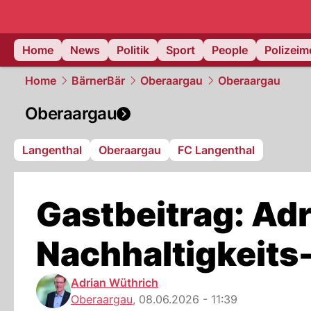
Home
News
Politik
Sport
People
Polizei
Home
BärnerBär
Oberaargau
Oberaargau
Oberaargau
Langenthal
Oberaargau
FC Langenthal
Gastbeitrag: Ad
Nachhaltigkeits-
Adrian Wüthrich
Oberaargau
,
08.06.2026 - 11:39