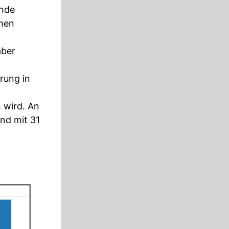
ende
rmen
aber
rung in
 wird. An
nd mit 31