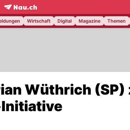
frontpage.
NAU.ch
meldungen
Wirtschaft
Digital
Magazine
Themen
rian Wüthrich (SP) 
Initiative