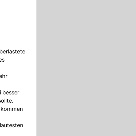
berlastete
es
ehr
i besser
llte.
en kommen
lautesten