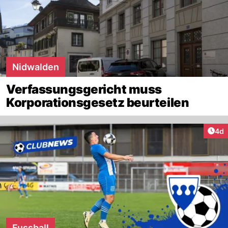
Nidwalden
Verfassungsgericht muss
Korporationsgesetz beurteilen
Arti
4d
Fussball