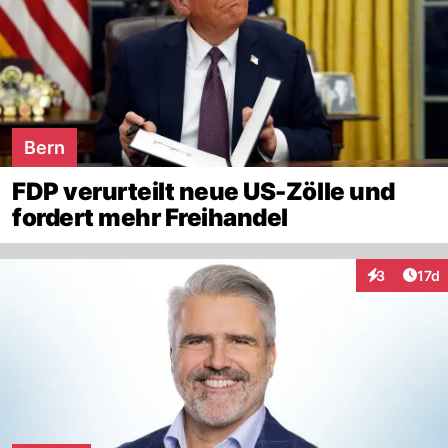
Bern
FDP verurteilt neue US-Zölle und
fordert mehr Freihandel
Artik
3
17d
Interaktione