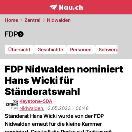
frontpage.
NAU.ch
Home
Zentral
Nidwalden
FDP
Übersicht
Geschichte
Personen
Schwerpunkte
FDP Nidwalden nominiert
Hans Wicki für
Ständeratswahl
Keystone-SDA
Nidwalden
,
12.05.2023 - 06:48
Ständerat Hans Wicki wurde von der FDP
Nidwalden erneut für die kleine Kammer
nominiert. Das teilt die Partei auf Twitter mit.