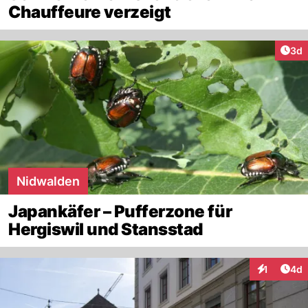
Chauffeure verzeigt
Arti
3d
Nidwalden
Japankäfer – Pufferzone für
Hergiswil und Stansstad
Arti
1
4d
Interaktion