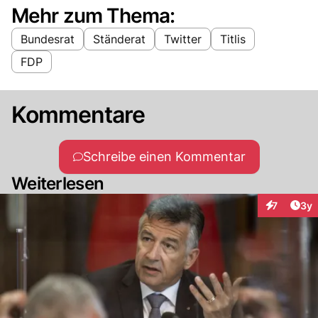
Mehr zum Thema:
Bundesrat
Ständerat
Twitter
Titlis
FDP
Kommentare
Schreibe einen Kommentar
Weiterlesen
Arti
7
3y
Interaktion