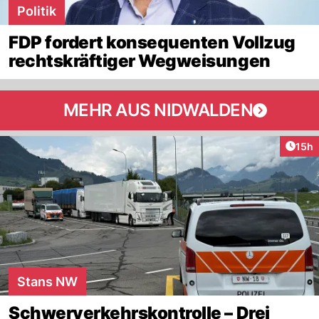
Politik
FDP fordert konsequenten Vollzug
rechtskräftiger Wegweisungen
MEHR AUS NIDWALDEN
Artik
15h
Stans NW
Schwerverkehrskontrolle – Drei