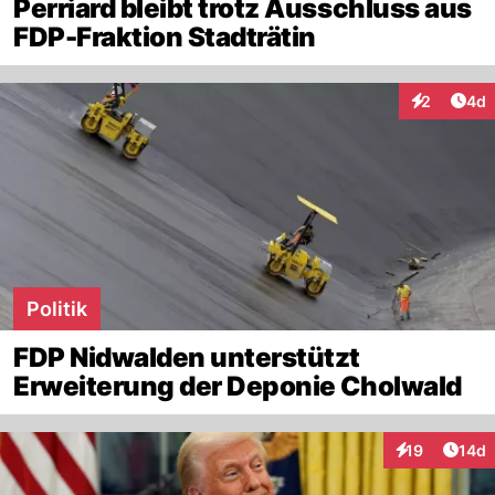
Perriard bleibt trotz Ausschluss aus
FDP-Fraktion Stadträtin
Arti
2
4d
Interaktion
Politik
FDP Nidwalden unterstützt
Erweiterung der Deponie Cholwald
Artik
19
14d
Interaktionen