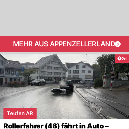
MEHR AUS APPENZELLERLAND
Arti
2d
Teufen AR
Rollerfahrer (48) fährt in Auto –