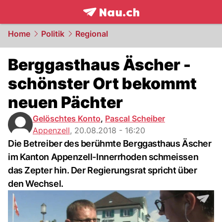
frontpage.
NAU.ch
Home
Politik
Regional
Berggasthaus Äscher -
schönster Ort bekommt
neuen Pächter
Gelöschtes Konto
,
Pascal Scheiber
Appenzell
,
20.08.2018 - 16:20
Die Betreiber des berühmte Berggasthaus Äscher
im Kanton Appenzell-Innerrhoden schmeissen
das Zepter hin. Der Regierungsrat spricht über
den Wechsel.