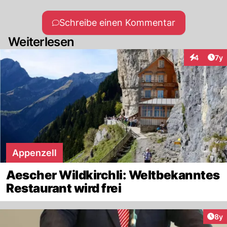
Schreibe einen Kommentar
Weiterlesen
Art
4
7y
Interaktion
Appenzell
Aescher Wildkirchli: Weltbekanntes
Restaurant wird frei
Arti
8y