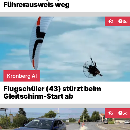
Führerausweis weg
Arti
2
3d
Interaktion
Kronberg AI
Flugschüler (43) stürzt beim
Gleitschirm-Start ab
Arti
5
5d
Interaktion