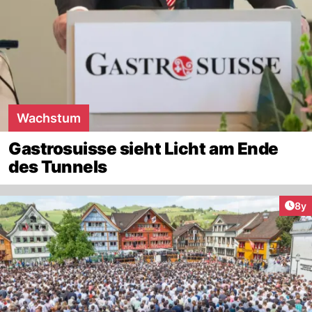
Wachstum
Gastrosuisse sieht Licht am Ende
des Tunnels
Arti
8y