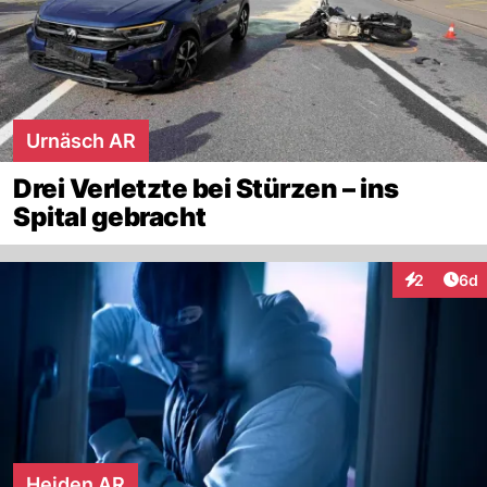
Urnäsch AR
Drei Verletzte bei Stürzen – ins
Spital gebracht
Arti
2
6d
Interaktion
Heiden AR