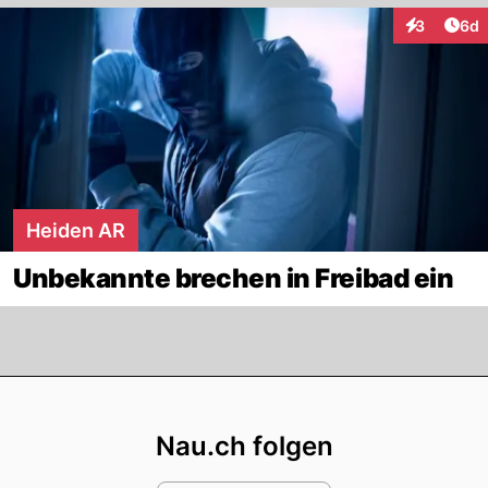
Arti
3
6d
Interaktion
Heiden AR
Unbekannte brechen in Freibad ein
Footer
Nau.ch folgen