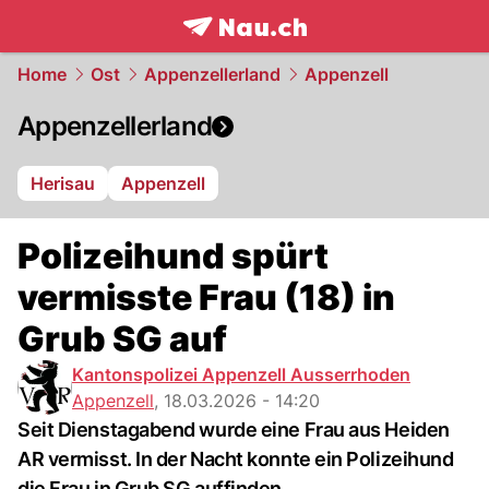
frontpage.
NAU.ch
Home
Ost
Appenzellerland
Appenzell
Appenzellerland
Herisau
Appenzell
Polizeihund spürt
vermisste Frau (18) in
Grub SG auf
Kantonspolizei Appenzell Ausserrhoden
Appenzell
,
18.03.2026 - 14:20
Seit Dienstagabend wurde eine Frau aus Heiden
AR vermisst. In der Nacht konnte ein Polizeihund
die Frau in Grub SG auffinden.