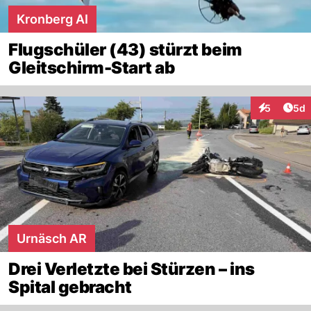
Kronberg AI
Flugschüler (43) stürzt beim
Gleitschirm-Start ab
Arti
5
5d
Interaktion
Urnäsch AR
Drei Verletzte bei Stürzen – ins
Spital gebracht