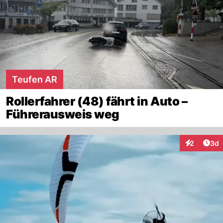
Teufen AR
Rollerfahrer (48) fährt in Auto –
Führerausweis weg
Arti
2
3d
Interaktion