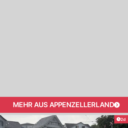
MEHR AUS APPENZELLERLAND
Arti
2d