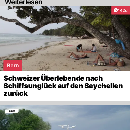
Weiterlesen
Artike
142d
Bern
Schweizer Überlebende nach
Schiffsunglück auf den Seychellen
zurück