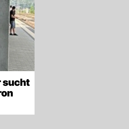
 sucht
ron