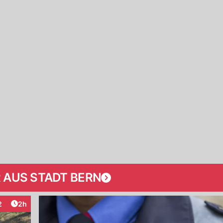
 AUS STADT BERN
Artikel veröffentlicht:
2
2h
teraktionen