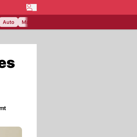
Auto
Matchcenter
Videos
Nau Plus
Lifestyle
es
amt