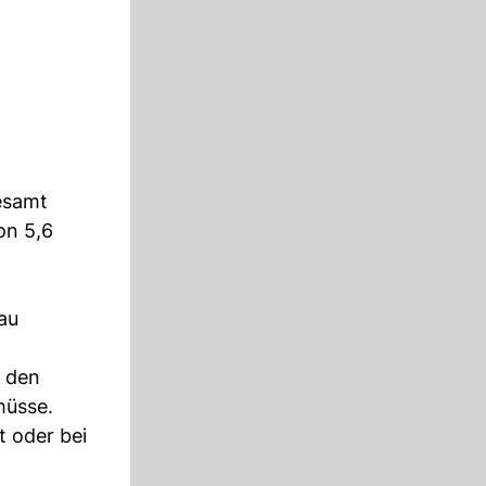
esamt
on 5,6
au
r den
müsse.
t oder bei