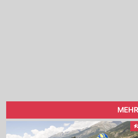
MEHR
In