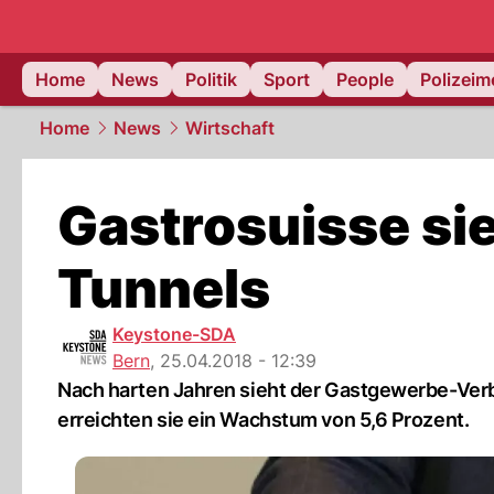
Home
News
Politik
Sport
People
Polizei
Home
News
Wirtschaft
Gastrosuisse si
Tunnels
Keystone-SDA
Bern
,
25.04.2018 - 12:39
Nach harten Jahren sieht der Gastgewerbe-Ver
erreichten sie ein Wachstum von 5,6 Prozent.