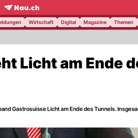
frontpage.
NAU.ch
meldungen
Wirtschaft
Digital
Magazine
Themen
eht Licht am Ende d
band Gastrosuisse Licht am Ende des Tunnels. Insges