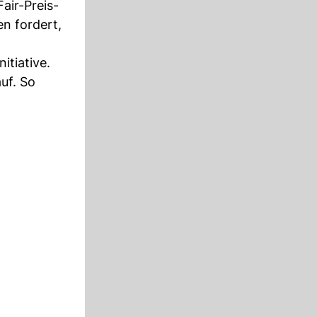
air-Preis-
n fordert,
tiative.
uf. So