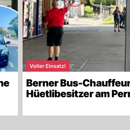
Voller Einsatz!
ne
Berner Bus-Chauffeur
Hüetlibesitzer am Per