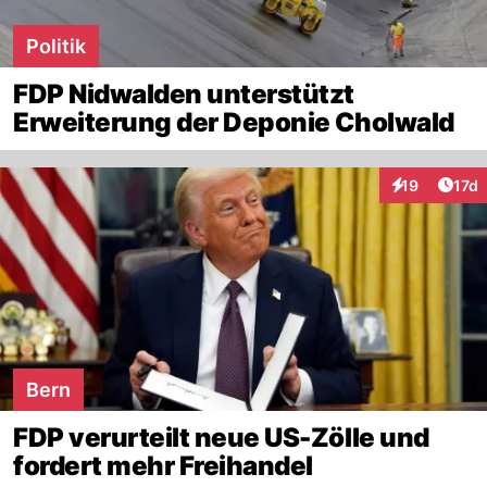
Politik
FDP Nidwalden unterstützt
Erweiterung der Deponie Cholwald
Artik
19
17d
Interaktionen
Bern
FDP verurteilt neue US-Zölle und
fordert mehr Freihandel