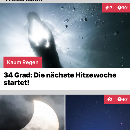
Arti
17
39'
Interaktionen
Kaum Regen
34 Grad: Die nächste Hitzewoche
startet!
Arti
2
40'
Interaktione