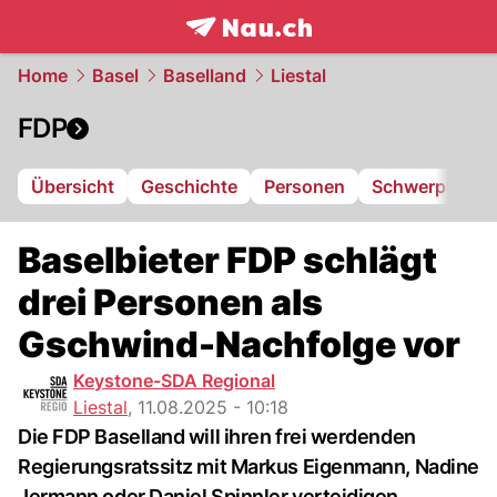
frontpage.
NAU.ch
Home
Basel
Baselland
Liestal
FDP
Übersicht
Geschichte
Personen
Schwerpunkte
Baselbieter FDP schlägt
drei Personen als
Gschwind-Nachfolge vor
Keystone-SDA Regional
Liestal
,
11.08.2025 - 10:18
Die FDP Baselland will ihren frei werdenden
Regierungsratssitz mit Markus Eigenmann, Nadine
Jermann oder Daniel Spinnler verteidigen.