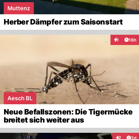
Muttenz
Herber Dämpfer zum Saisonstart
Artik
1
16h
Interaktione
Aesch BL
Neue Befallszonen: Die Tigermücke
breitet sich weiter aus
Arti
7
2d