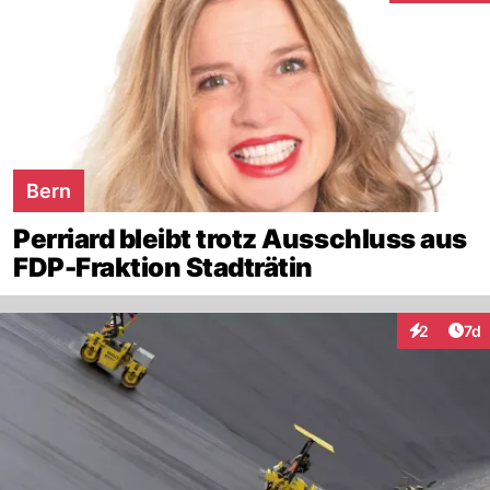
Bern
Perriard bleibt trotz Ausschluss aus
FDP-Fraktion Stadträtin
Art
2
7d
Interaktion