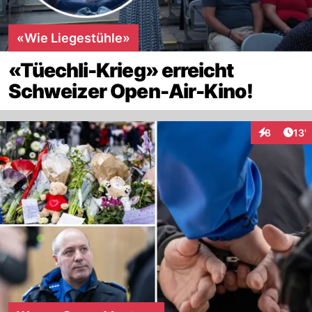
«Wie Liegestühle»
«Tüechli-Krieg» erreicht
Schweizer Open-Air-Kino!
Arti
8
13'
Interaktion