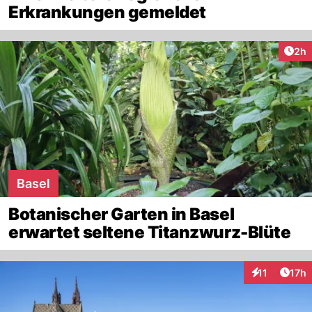
Erkrankungen gemeldet
Arti
2h
Basel
Botanischer Garten in Basel
erwartet seltene Titanzwurz-Blüte
Artik
11
17h
Interaktionen