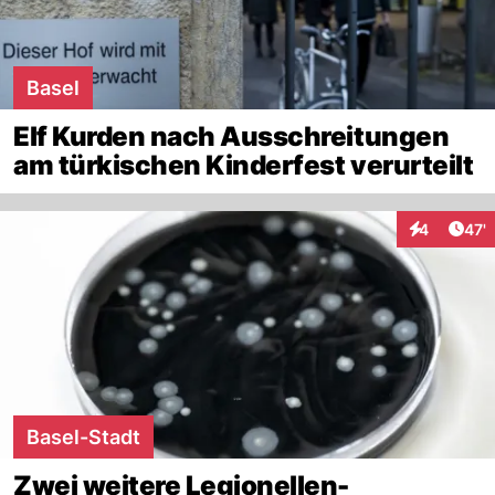
Basel
Elf Kurden nach Ausschreitungen
am türkischen Kinderfest verurteilt
Arti
4
47'
Interaktione
Basel-Stadt
Zwei weitere Legionellen-