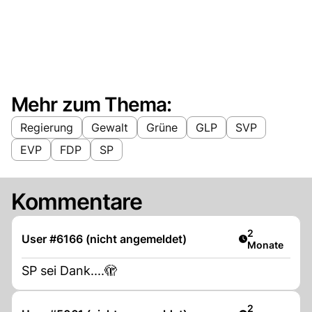
Mehr zum Thema:
Regierung
Gewalt
Grüne
GLP
SVP
EVP
FDP
SP
Kommentare
Artikel veröff
2
User #6166 (nicht angemeldet)
Monate
SP sei Dank....🫣
Artikel veröff
2