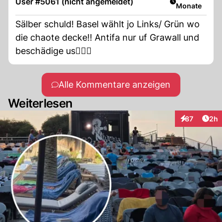
User #5061 (nicht angemeldet)
Monate
Sälber schuld! Basel wählt jo Links/ Grün wo
die chaote decke!! Antifa nur uf Grawall und
beschädige us🤷🏻‍♂️
Alle Kommentare anzeigen
Weiterlesen
Arti
87
2h
Interaktionen