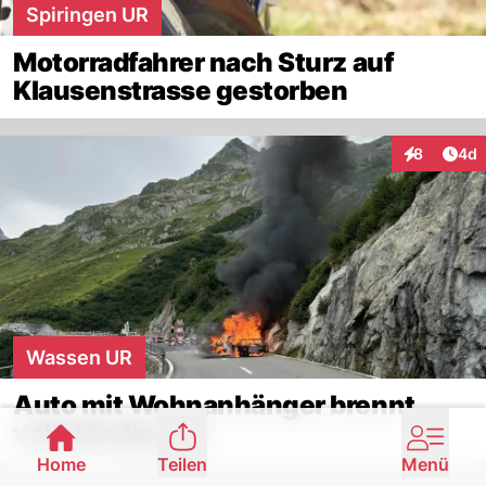
Spiringen UR
Motorradfahrer nach Sturz auf
Klausenstrasse gestorben
Arti
8
4d
Interaktion
Wassen UR
Auto mit Wohnanhänger brennt
vollständig aus
Home
Teilen
Menü