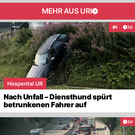
MEHR AUS URI
Arti
4
3d
Interaktion
Hospental UR
Nach Unfall – Diensthund spürt
betrunkenen Fahrer auf
Arti
3d