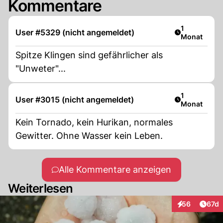
Kommentare
Artikel veröf
1
User #5329 (nicht angemeldet)
Monat
Spitze Klingen sind gefährlicher als
"Unweter"...
Artikel veröf
1
User #3015 (nicht angemeldet)
Monat
Kein Tornado, kein Hurikan, normales
Gewitter. Ohne Wasser kein Leben.
Alle Kommentare anzeigen
Weiterlesen
Artik
56
67d
Interaktionen