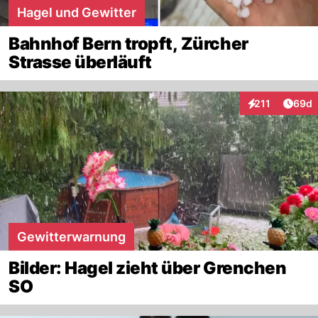
Hagel und Gewitter
Bahnhof Bern tropft, Zürcher
Strasse überläuft
Artik
211
69d
Interaktionen
Gewitterwarnung
Bilder: Hagel zieht über Grenchen
SO