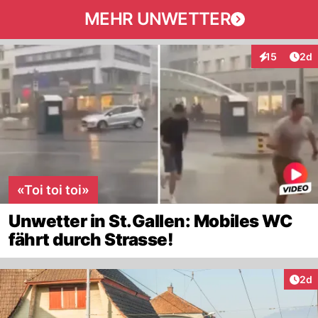
MEHR UNWETTER
Arti
15
2d
Interaktione
«Toi toi toi»
Unwetter in St.Gallen: Mobiles WC
fährt durch Strasse!
Arti
2d