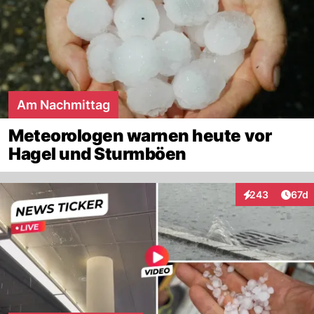
Am Nachmittag
Meteorologen warnen heute vor
Hagel und Sturmböen
Artik
243
67d
Interaktionen