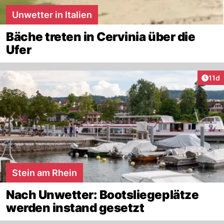
Unwetter in Italien
Bäche treten in Cervinia über die
Ufer
Artik
11d
Stein am Rhein
Nach Unwetter: Bootsliegeplätze
werden instand gesetzt