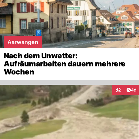
Aarwangen
Nach dem Unwetter:
Aufräumarbeiten dauern mehrere
Wochen
Arti
2
4d
Interaktion