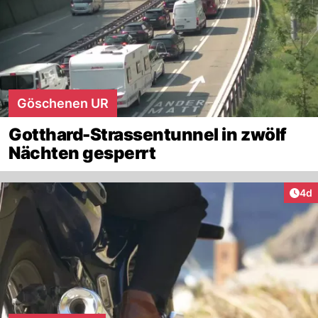
Göschenen UR
Gotthard-Strassentunnel in zwölf
Nächten gesperrt
Arti
4d