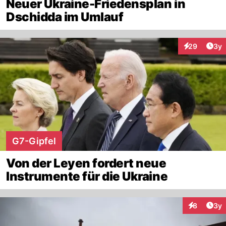
Neuer Ukraine-Friedensplan in
Dschidda im Umlauf
Arti
29
3y
Interaktionen
G7-Gipfel
Von der Leyen fordert neue
Instrumente für die Ukraine
Arti
8
3y
Interaktion