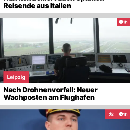
Reisende aus Italien
Art
1h
Leipzig
Nach Drohnenvorfall: Neuer
Wachposten am Flughafen
Art
2
1h
Interaktion