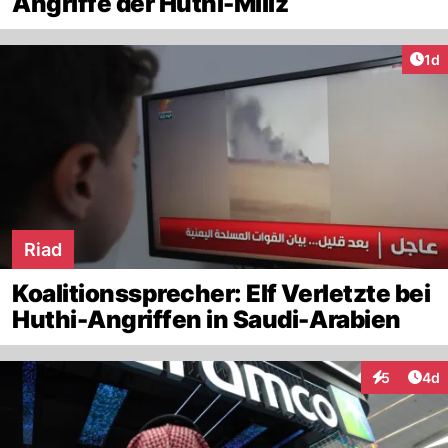
Angriffe der Huthi-Miliz
Art
1d
Riad
Koalitionssprecher: Elf Verletzte bei
Huthi-Angriffen in Saudi-Arabien
Arti
5
4d
Interaktion