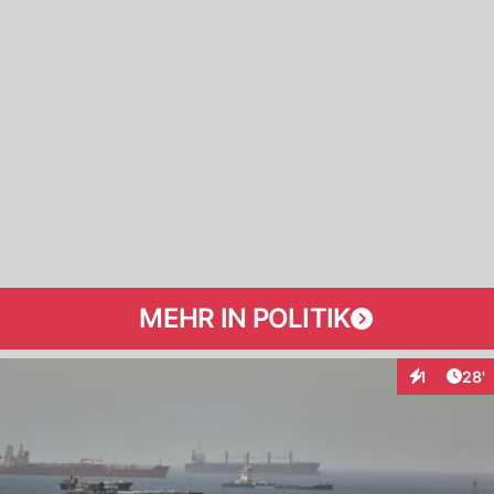
MEHR IN POLITIK
Arti
1
28'
Interaktion