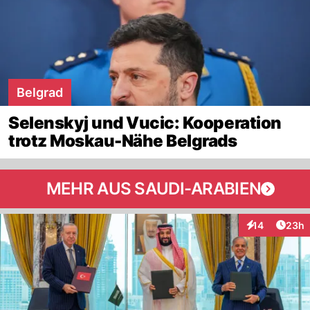
Belgrad
Selenskyj und Vucic: Kooperation
trotz Moskau-Nähe Belgrads
MEHR AUS SAUDI-ARABIEN
Artik
14
23h
Interaktionen