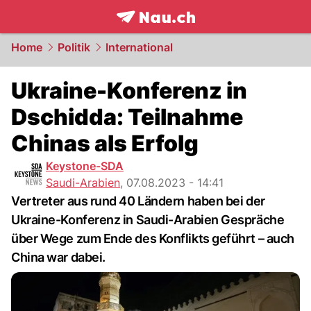
frontpage.
NAU.ch
Home
Politik
International
Ukraine-Konferenz in
Dschidda: Teilnahme
Chinas als Erfolg
Keystone-SDA
Saudi-Arabien
,
07.08.2023 - 14:41
Vertreter aus rund 40 Ländern haben bei der
Ukraine-Konferenz in Saudi-Arabien Gespräche
über Wege zum Ende des Konflikts geführt – auch
China war dabei.