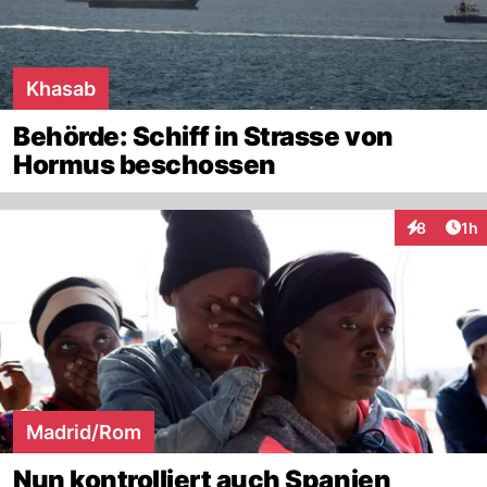
Khasab
Behörde: Schiff in Strasse von
Hormus beschossen
Art
8
1h
Interaktion
Madrid/Rom
Nun kontrolliert auch Spanien