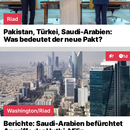
Riad
Pakistan, Türkei, Saudi-Arabien:
Was bedeutet der neue Pakt?
Art
7
1d
Interaktion
Washington/Riad
Berichte: Saudi-Arabien befürchtet