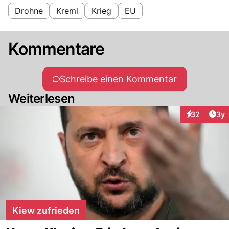
Drohne
Kreml
Krieg
EU
Kommentare
Schreibe einen Kommentar
Weiterlesen
Arti
32
3y
Interaktionen
Kiew zufrieden