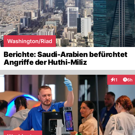
Washington/Riad
Berichte: Saudi-Arabien befürchtet
Angriffe der Huthi-Miliz
Arti
11
6h
Interaktione