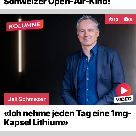
Schweizer Open-Air-Kino!
Arti
213
6h
Interaktionen
Ueli Schmezer
«Ich nehme jeden Tag eine 1mg-
Kapsel Lithium»