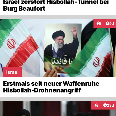
Israel zerstört Hisbollah-Tunnel bei
Burg Beaufort
Arti
6
9d
Interaktion
Israel
Erstmals seit neuer Waffenruhe
Hisbollah-Drohnenangriff
Artik
2
23d
Interaktionen