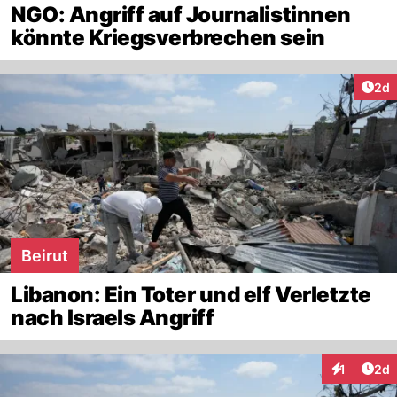
NGO: Angriff auf Journalistinnen
könnte Kriegsverbrechen sein
Arti
2d
Beirut
Libanon: Ein Toter und elf Verletzte
nach Israels Angriff
Arti
1
2d
Interaktion