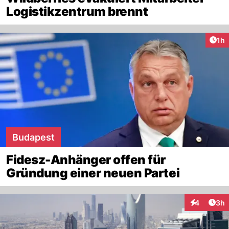
Logistikzentrum brennt
Art
1h
Budapest
Fidesz-Anhänger offen für
Gründung einer neuen Partei
Arti
4
3h
Interaktion