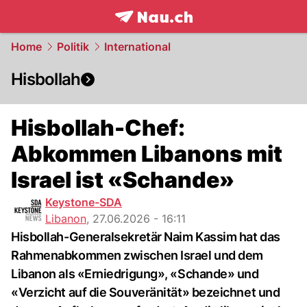
frontpage.
NAU.ch
Home
Politik
International
Hisbollah
Hisbollah-Chef:
Abkommen Libanons mit
Israel ist «Schande»
Keystone-SDA
Libanon
,
27.06.2026 - 16:11
Hisbollah-Generalsekretär Naim Kassim hat das
Rahmenabkommen zwischen Israel und dem
Libanon als «Erniedrigung», «Schande» und
«Verzicht auf die Souveränität» bezeichnet und