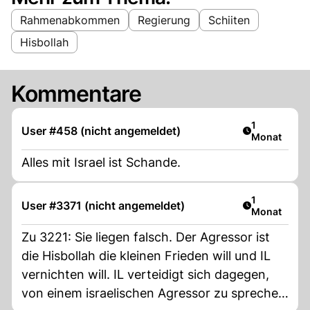
Rahmenabkommen
Regierung
Schiiten
Hisbollah
Kommentare
Artikel veröf
1
User #458 (nicht angemeldet)
Monat
Alles mit Israel ist Schande.
Artikel veröf
1
User #3371 (nicht angemeldet)
Monat
Zu 3221: Sie liegen falsch. Der Agressor ist
die Hisbollah die kleinen Frieden will und IL
vernichten will. IL verteidigt sich dagegen,
von einem israelischen Agressor zu sprechen