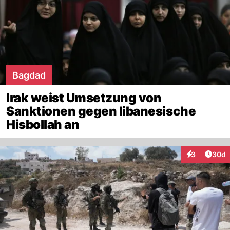
Bagdad
Irak weist Umsetzung von
Sanktionen gegen libanesische
Hisbollah an
Artik
3
30d
Interaktionen