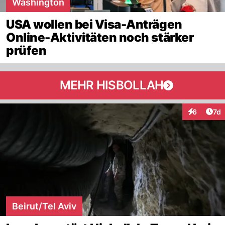
Washington
USA wollen bei Visa-Anträgen
Online-Aktivitäten noch stärker
prüfen
MEHR HISBOLLAH
Art
6
7d
Interaktion
Beirut/Tel Aviv