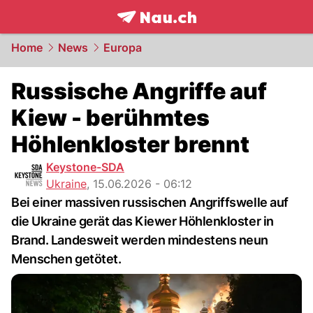
frontpage.
NAU.ch
Home
News
Europa
Russische Angriffe auf
Kiew - berühmtes
Höhlenkloster brennt
Keystone-SDA
Ukraine
,
15.06.2026 - 06:12
Bei einer massiven russischen Angriffswelle auf
die Ukraine gerät das Kiewer Höhlenkloster in
Brand. Landesweit werden mindestens neun
Menschen getötet.