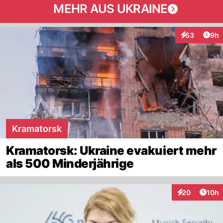
MEHR AUS UKRAINE
Arti
53
9h
Interaktionen
Kramatorsk
Kramatorsk: Ukraine evakuiert mehr
als 500 Minderjährige
Artik
20
10h
Interaktionen