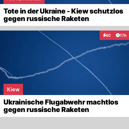
Tote in der Ukraine - Kiew schutzlos
gegen russische Raketen
Artik
40
17h
Interaktionen
Kiew
Ukrainische Flugabwehr machtlos
gegen russische Raketen