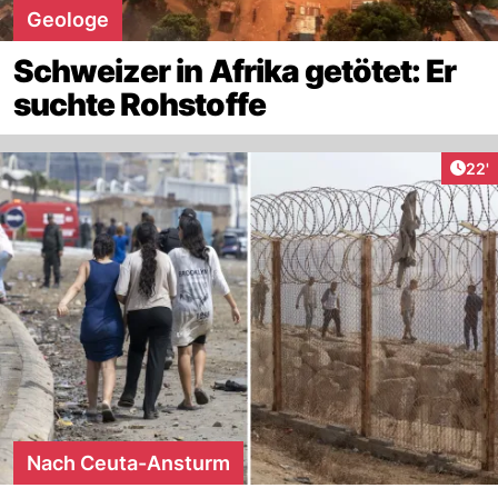
Geologe
Schweizer in Afrika getötet: Er
suchte Rohstoffe
Arti
22'
Nach Ceuta-Ansturm