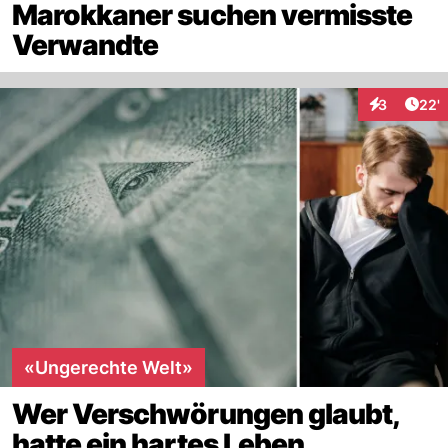
Marokkaner suchen vermisste
Verwandte
Arti
3
22'
Interaktione
«Ungerechte Welt»
Wer Verschwörungen glaubt,
hatte ein hartes Leben