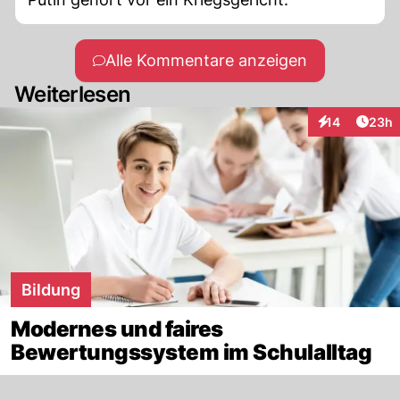
Alle Kommentare anzeigen
Weiterlesen
Artik
14
23h
Interaktionen
Bildung
Modernes und faires
Bewertungssystem im Schulalltag