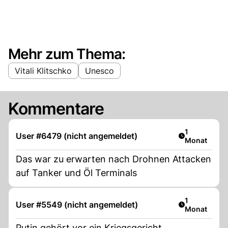
Mehr zum Thema:
Vitali Klitschko
Unesco
Kommentare
Artikel veröf
1
User #6479 (nicht angemeldet)
Monat
Das war zu erwarten nach Drohnen Attacken
auf Tanker und Öl Terminals
Artikel veröf
1
User #5549 (nicht angemeldet)
Monat
Putin gehört vor ein Kriegsgericht.