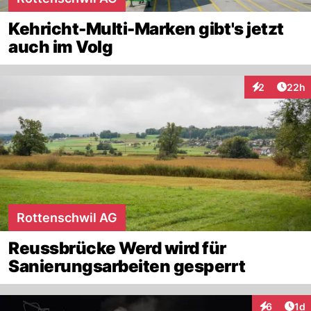
Kehricht-Multi-Marken gibt's jetzt
auch im Volg
Artik
2
22h
Interaktionen
Rottenschwil AG
Reussbrücke Werd wird für
Sanierungsarbeiten gesperrt
Art
6
1d