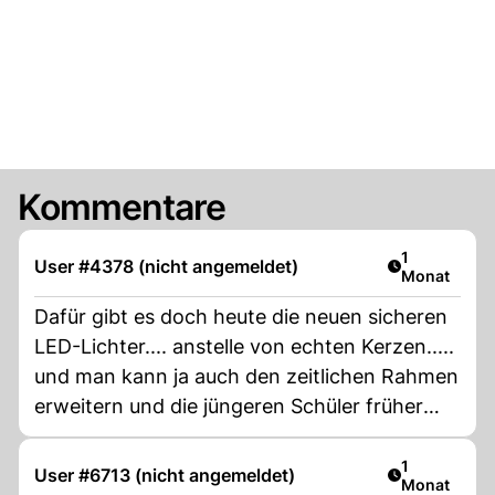
Kommentare
Artikel veröf
1
User #4378 (nicht angemeldet)
Monat
Dafür gibt es doch heute die neuen sicheren
LED-Lichter.... anstelle von echten Kerzen.....
und man kann ja auch den zeitlichen Rahmen
erweitern und die jüngeren Schüler früher
starten lassen.... dann könnten alle sicher
teilnehmen....
Artikel veröf
1
User #6713 (nicht angemeldet)
Monat