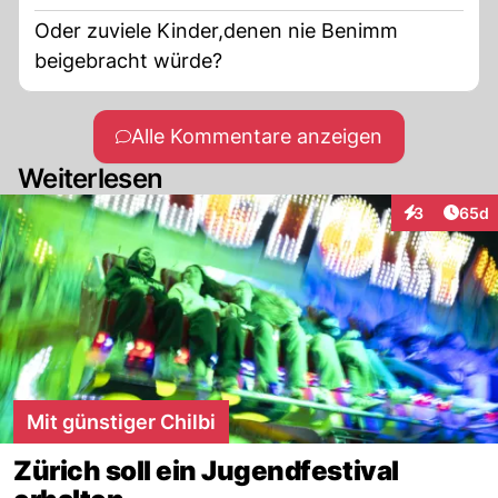
Oder zuviele Kinder,denen nie Benimm
beigebracht würde?
Alle Kommentare anzeigen
Weiterlesen
Artik
3
65d
Interaktionen
Mit günstiger Chilbi
Zürich soll ein Jugendfestival