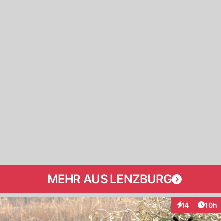
MEHR AUS LENZBURG
Artik
14
10h
Interaktionen