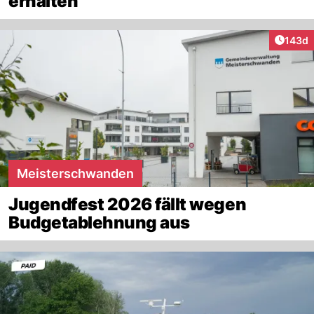
erhalten
Artike
143d
Meisterschwanden
Jugendfest 2026 fällt wegen
Budgetablehnung aus