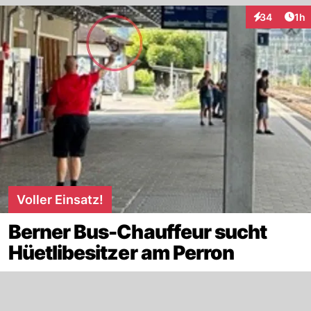
Art
34
1h
Interaktione
Voller Einsatz!
Berner Bus-Chauffeur sucht
Hüetlibesitzer am Perron