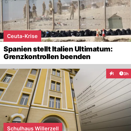
Ceuta-Krise
Spanien stellt Italien Ultimatum:
Grenzkontrollen beenden
Arti
1
3h
Interaktion
Schulhaus Willerzell