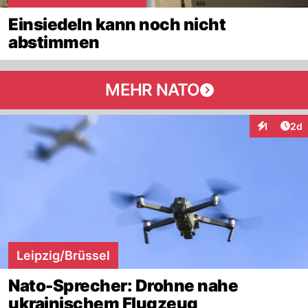
Einsiedeln kann noch nicht
abstimmen
MEHR NATO
Arti
1
2d
Interaktion
Leipzig/Brüssel
Nato-Sprecher: Drohne nahe
ukrainischem Flugzeug