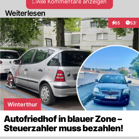
Alle Kommentare anzeigen
Weiterlesen
Arti
65
53'
Interaktionen
Winterthur
Autofriedhof in blauer Zone –
Steuerzahler muss bezahlen!