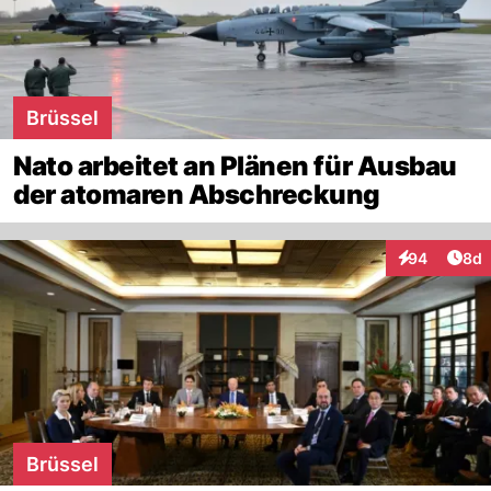
Brüssel
Nato arbeitet an Plänen für Ausbau
der atomaren Abschreckung
Arti
94
8d
Interaktionen
Brüssel