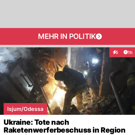
MEHR IN POLITIK
Art
5
1h
Interaktion
Isjum/Odessa
Ukraine: Tote nach
Raketenwerferbeschuss in Region