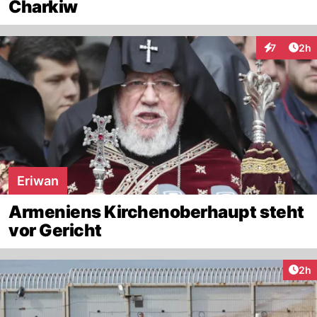
Charkiw
Arti
7
2h
Interaktion
Eriwan
Armeniens Kirchenoberhaupt steht
vor Gericht
Arti
2h