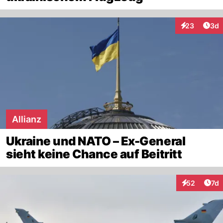
Arti
23
3d
Interaktionen
Allianz
Ukraine und NATO – Ex-General
sieht keine Chance auf Beitritt
Art
52
7d
Interaktione