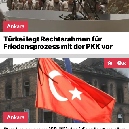
Ankara
Türkei legt Rechtsrahmen für
Friedensprozess mit der PKK vor
Arti
8
3d
Interaktion
Ankara