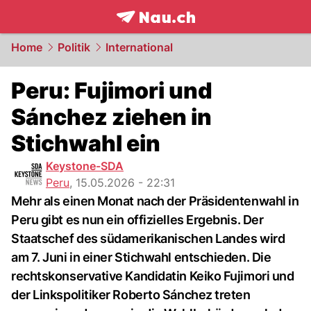
frontpage.
NAU.ch
Home
Politik
International
Peru: Fujimori und
Sánchez ziehen in
Stichwahl ein
Keystone-SDA
Peru
,
15.05.2026 - 22:31
Mehr als einen Monat nach der Präsidentenwahl in
Peru gibt es nun ein offizielles Ergebnis. Der
Staatschef des südamerikanischen Landes wird
am 7. Juni in einer Stichwahl entschieden. Die
rechtskonservative Kandidatin Keiko Fujimori und
der Linkspolitiker Roberto Sánchez treten