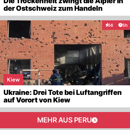
Die Trockenheit zwingt die Älpler in
der Ostschweiz zum Handeln
Arti
56
5h
Interaktionen
Kiew
Ukraine: Drei Tote bei Luftangriffen
auf Vorort von Kiew
MEHR AUS PERU