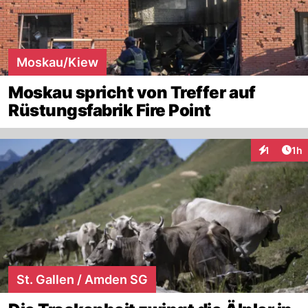
Moskau/Kiew
Moskau spricht von Treffer auf
Rüstungsfabrik Fire Point
Art
1
1h
Interaktion
St. Gallen / Amden SG