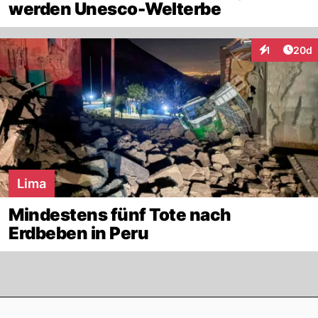
werden Unesco-Welterbe
Artik
1
20d
Interaktione
Lima
Mindestens fünf Tote nach
Erdbeben in Peru
Footer