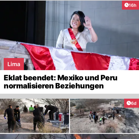
Artik
16h
Lima
Eklat beendet: Mexiko und Peru
normalisieren Beziehungen
Arti
6d