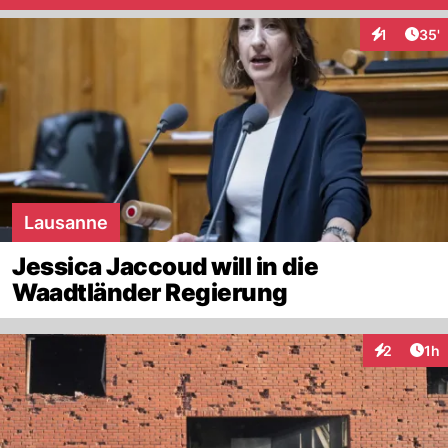
Arti
1
35'
Interaktion
Lausanne
Jessica Jaccoud will in die
Waadtländer Regierung
Art
2
1h
Interaktion