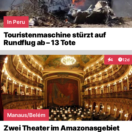
In Peru
Touristenmaschine stürzt auf
Rundflug ab – 13 Tote
Artik
4
12d
Interaktione
Manaus/Belém
Zwei Theater im Amazonasgebiet