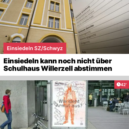
Einsiedeln SZ/Schwyz
Einsiedeln kann noch nicht über
Schulhaus Willerzell abstimmen
Arti
42'