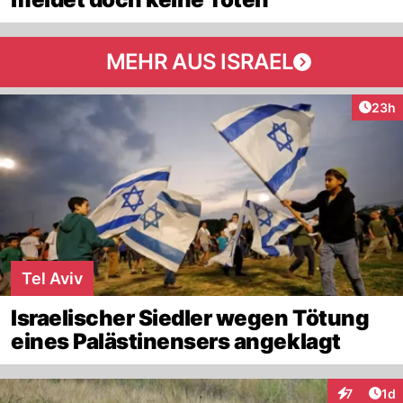
MEHR AUS ISRAEL
Artik
23h
Tel Aviv
Israelischer Siedler wegen Tötung
eines Palästinensers angeklagt
Art
7
1d
Interaktion