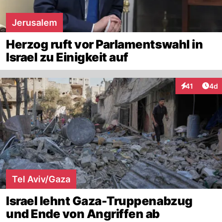
Jerusalem
Herzog ruft vor Parlamentswahl in
Israel zu Einigkeit auf
Arti
41
4d
Interaktione
Tel Aviv/Gaza
Israel lehnt Gaza-Truppenabzug
und Ende von Angriffen ab