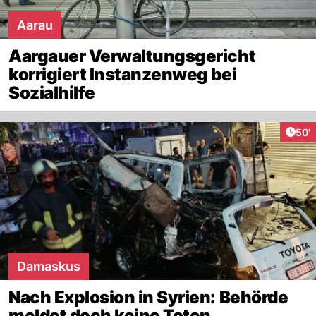
Aarau
Aargauer Verwaltungsgericht
korrigiert Instanzenweg bei
Sozialhilfe
Arti
50'
Damaskus
Nach Explosion in Syrien: Behörde
meldet doch keine Toten