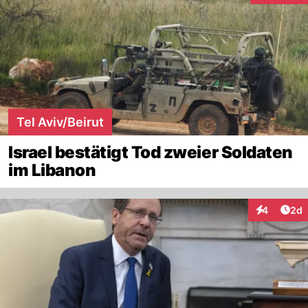
Tel Aviv/Beirut
Israel bestätigt Tod zweier Soldaten
im Libanon
Arti
4
2d
Interaktion