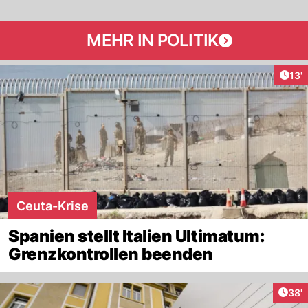
MEHR IN POLITIK
Arti
13'
Ceuta-Krise
Spanien stellt Italien Ultimatum:
Grenzkontrollen beenden
Arti
38'