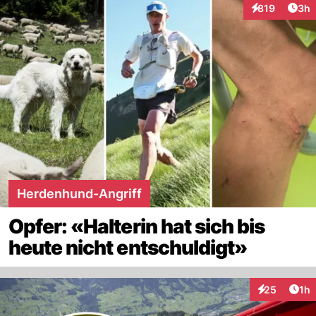
Arti
819
3h
Interaktionen
Herdenhund-Angriff
Opfer: «Halterin hat sich bis
heute nicht entschuldigt»
Art
25
1h
Interaktione