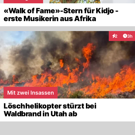
«Walk of Fame»-Stern für Kidjo -
erste Musikerin aus Afrika
Arti
2
3h
Interaktion
Mit zwei Insassen
Löschhelikopter stürzt bei
Waldbrand in Utah ab