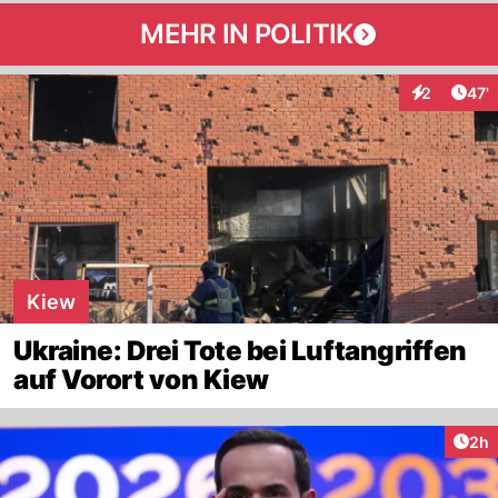
MEHR IN POLITIK
Arti
2
47'
Interaktione
Kiew
Ukraine: Drei Tote bei Luftangriffen
auf Vorort von Kiew
Arti
2h