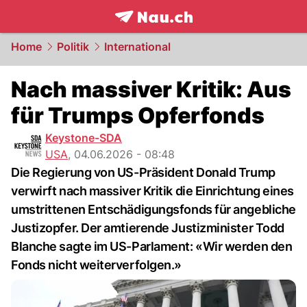
frontpage.
NAU.ch
Home
Politik
International
Nach massiver Kritik: Aus
für Trumps Opferfonds
Keystone-SDA
USA
,
04.06.2026 - 08:48
Die Regierung von US-Präsident Donald Trump
verwirft nach massiver Kritik die Einrichtung eines
umstrittenen Entschädigungsfonds für angebliche
Justizopfer. Der amtierende Justizminister Todd
Blanche sagte im US-Parlament: «Wir werden den
Fonds nicht weiterverfolgen.»