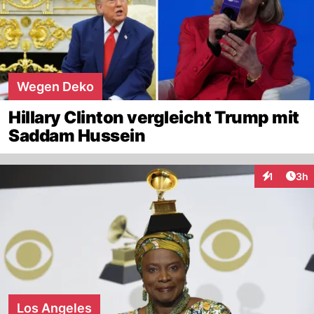
Wegen Deko
Hillary Clinton vergleicht Trump mit
Saddam Hussein
Arti
1
3h
Interaktion
Los Angeles