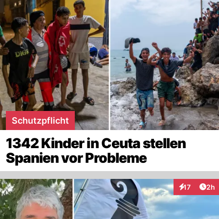
Schutzpflicht
1342 Kinder in Ceuta stellen
Spanien vor Probleme
Arti
17
2h
Interaktione