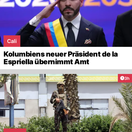
Cali
Kolumbiens neuer Präsident de la
Espriella übernimmt Amt
Arti
3h