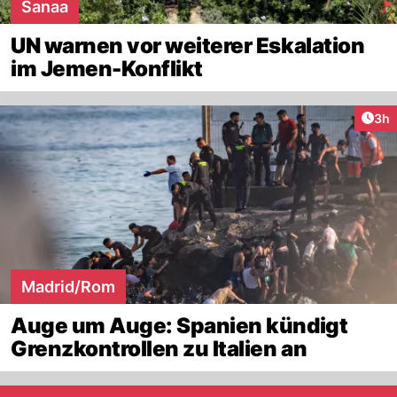
Sanaa
UN warnen vor weiterer Eskalation
im Jemen-Konflikt
Arti
3h
Madrid/Rom
Auge um Auge: Spanien kündigt
Grenzkontrollen zu Italien an