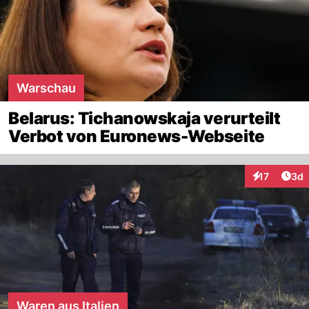
Warschau
Belarus: Tichanowskaja verurteilt
Verbot von Euronews-Webseite
Arti
17
3d
Interaktione
Waren aus Italien