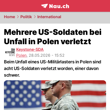
frontpage.
NAU.ch
Home
Politik
International
Mehrere US-Soldaten bei
Unfall in Polen verletzt
Keystone-SDA
Polen
,
28.05.2026 - 15:52
Beim Unfall eines US-Militärlasters in Polen sind
acht US-Soldaten verletzt worden, einer davon
schwer.