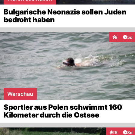
Bulgarische Neonazis sollen Juden
bedroht haben
Arti
8
5d
Interaktion
Warschau
Sportler aus Polen schwimmt 160
Kilometer durch die Ostsee
Arti
25
8d
Interaktionen