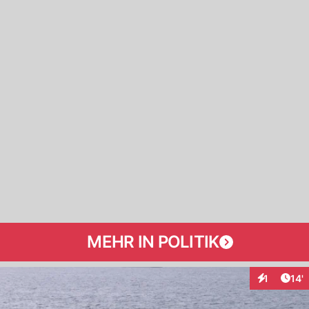
MEHR IN POLITIK
Arti
1
14'
Interaktion