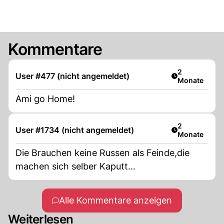
Kommentare
Artikel veröff
2
User #477 (nicht angemeldet)
Monate
Ami go Home!
Artikel veröff
2
User #1734 (nicht angemeldet)
Monate
Die Brauchen keine Russen als Feinde,die
machen sich selber Kaputt...
Alle Kommentare anzeigen
Weiterlesen