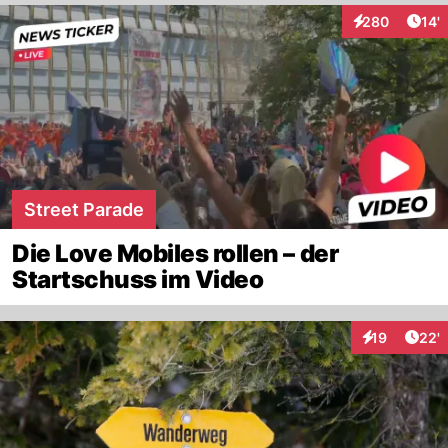
Arti
280
14'
Interaktionen
Street Parade
Die Love Mobiles rollen – der
Startschuss im Video
Arti
19
22'
Interaktionen