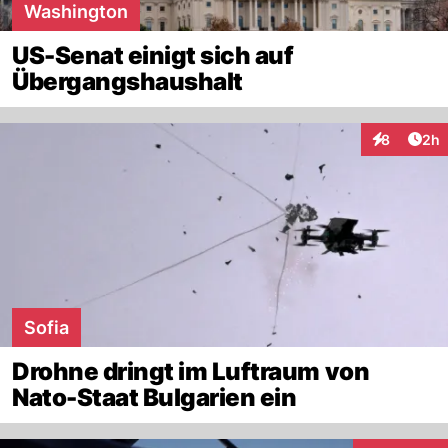
Washington
US-Senat einigt sich auf
Übergangshaushalt
Arti
8
2h
Interaktion
Sofia
Drohne dringt im Luftraum von
Nato-Staat Bulgarien ein