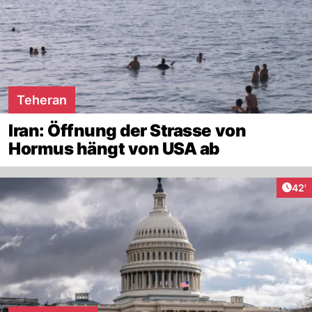
Teheran
Iran: Öffnung der Strasse von
Hormus hängt von USA ab
Arti
42'