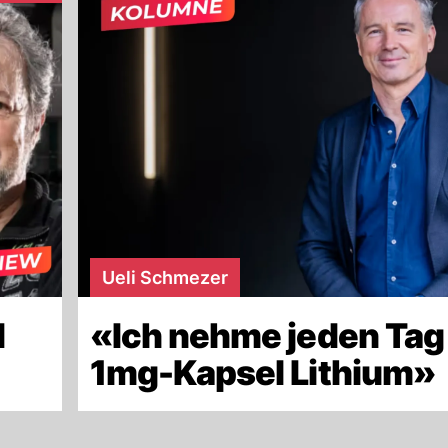
Ueli Schmezer
d
«Ich nehme jeden Tag
»
1mg-Kapsel Lithium»