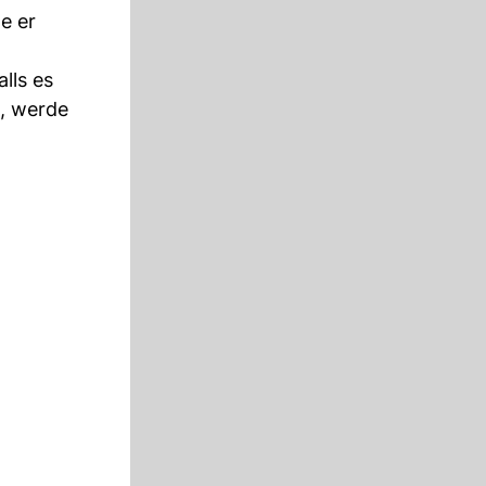
e er
alls es
, werde