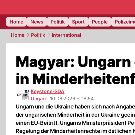
Home
News
Politik
Sport
People
Polizei
Home
Politik
International
Magyar: Ungarn e
in Minderheiten
Keystone-SDA
Ungarn
,
10.06.2026 - 08:54
Ungarn und die Ukraine haben sich nach Angab
der ungarischen Minderheit in der Ukraine geein
einen EU-Beitritt. Ungarns Ministerpräsident Pet
Regelung der Minderheitenrechte im östlichen 