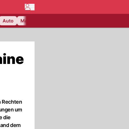
Auto
Matchcenter
Videos
Nau Plus
Lifestyle
aine
n Rechten
ühungen um
e die
 Land dem