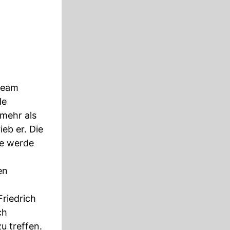
 Team
de
 mehr als
eb er. Die
ge werde
en
riedrich
ch
u treffen.