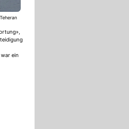
 Teheran
wortung»,
rteidigung
 war ein