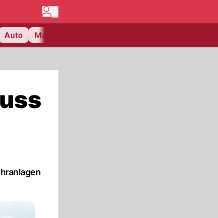
Auto
Matchcenter
Videos
Nau Plus
Lifestyle
huss
ehranlagen