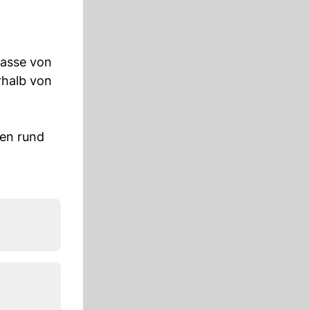
rasse von
halb von
gen rund