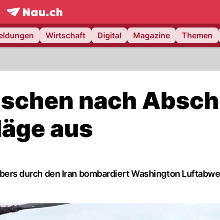
frontpage.
NAU.ch
meldungen
Wirtschaft
Digital
Magazine
Themen
auschen nach Absc
läge aus
rs durch den Iran bombardiert Washington Luftabw