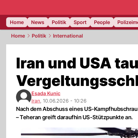
Home
News
Politik
Sport
People
Polizei
Home
Politik
International
Iran und USA t
Vergeltungssch
Esada Kunic
Iran
,
10.06.2026 - 10:26
Nach dem Abschuss eines US-Kampfhubschraube
– Teheran greift daraufhin US-Stützpunkte an.