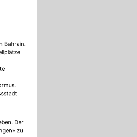
n Bahrain.
llplätze
te
ormus.
ssstadt
eben. Der
ungen» zu