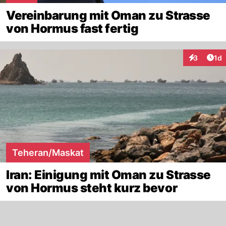
Vereinbarung mit Oman zu Strasse
von Hormus fast fertig
Art
3
1d
Interaktion
Teheran/Maskat
Iran: Einigung mit Oman zu Strasse
von Hormus steht kurz bevor