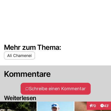
Mehr zum Thema:
Ali Chamenei
Kommentare
Schreibe einen Kommentar
Weiterlesen
Arti
70
43'
Interaktionen