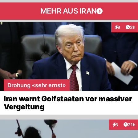
MEHR AUS IRAN
Arti
9
2h
Interaktion
Drohung «sehr ernst»
Iran warnt Golfstaaten vor massiver
Vergeltung
Artik
3
21h
Interaktione