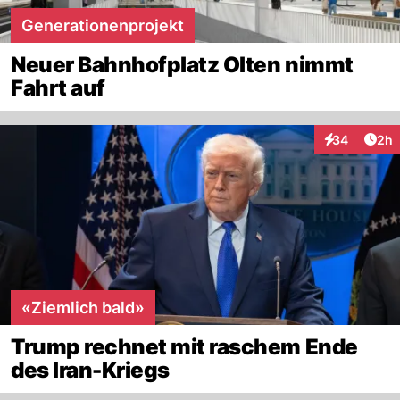
Generationenprojekt
Neuer Bahnhofplatz Olten nimmt
Fahrt auf
Arti
34
2h
Interaktionen
«Ziemlich bald»
Trump rechnet mit raschem Ende
des Iran-Kriegs