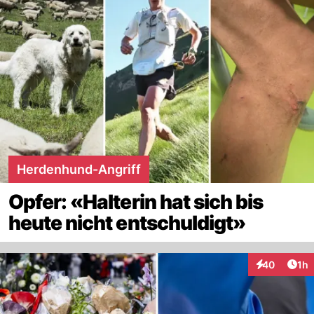
Herdenhund-Angriff
Opfer: «Halterin hat sich bis
heute nicht entschuldigt»
Art
40
1h
Interaktione