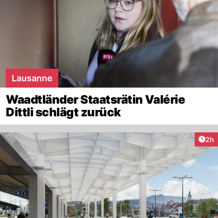
Lausanne
Waadtländer Staatsrätin Valérie
Dittli schlägt zurück
Arti
2h