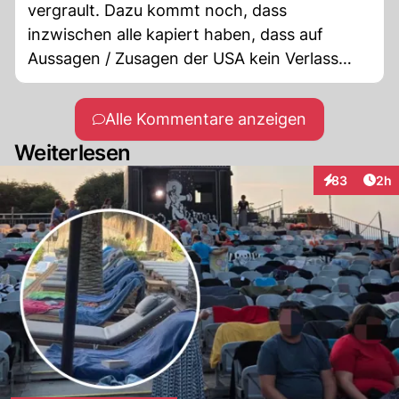
vergrault. Dazu kommt noch, dass
inzwischen alle kapiert haben, dass auf
Aussagen / Zusagen der USA kein Verlass
mehr ist. Glaubwürdigkeit gleich Null. Und da
haben Sie echt die Nerven um
Alle Kommentare anzeigen
"Schulterschluss" zu bitten?
Weiterlesen
Arti
83
2h
Interaktionen