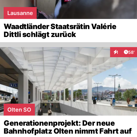
Lausanne
Waadtländer Staatsrätin Valérie
Dittli schlägt zurück
Arti
1
58'
Interaktion
Olten SO
Generationenprojekt: Der neue
Bahnhofplatz Olten nimmt Fahrt auf