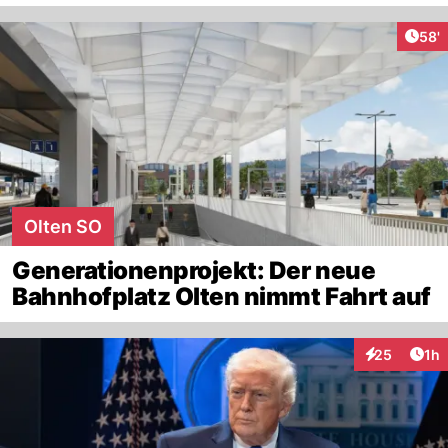
Arti
58'
Olten SO
Generationenprojekt: Der neue
Bahnhofplatz Olten nimmt Fahrt auf
Art
25
1h
Interaktione