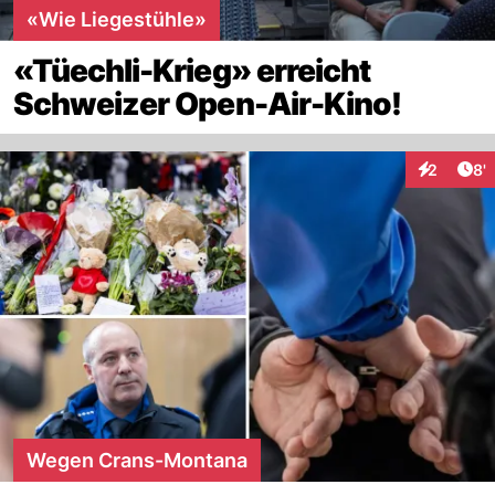
«Wie Liegestühle»
«Tüechli-Krieg» erreicht
Schweizer Open-Air-Kino!
Art
2
8'
Interaktio
Wegen Crans-Montana