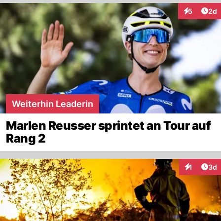
Arti
5
2d
Interaktion
Weiterhin Leaderin
Marlen Reusser sprintet an Tour auf
Rang 2
Arti
1
3d
Interaktion