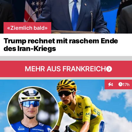
«Ziemlich bald»
Trump rechnet mit raschem Ende
des Iran-Kriegs
MEHR AUS FRANKREICH
Artik
4
17h
Interaktione