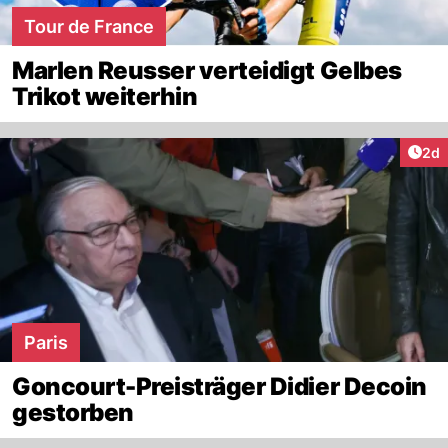
Tour de France
Marlen Reusser verteidigt Gelbes
Trikot weiterhin
Arti
2d
Paris
Goncourt-Preisträger Didier Decoin
gestorben