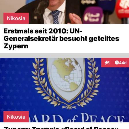
Nikosia
Erstmals seit 2010: UN-
Generalsekretär besucht geteiltes
Zypern
Artik
5
44d
Interaktionen
Nikosia