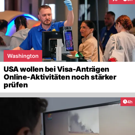
Interaktion
Washington
USA wollen bei Visa-Anträgen
Online-Aktivitäten noch stärker
prüfen
Arti
4h