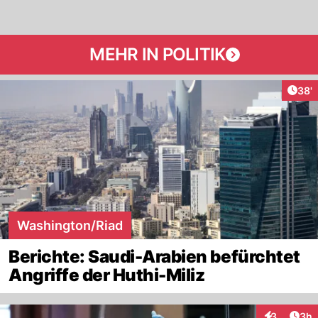
MEHR IN POLITIK
Arti
38'
Washington/Riad
Berichte: Saudi-Arabien befürchtet
Angriffe der Huthi-Miliz
Arti
3
3h