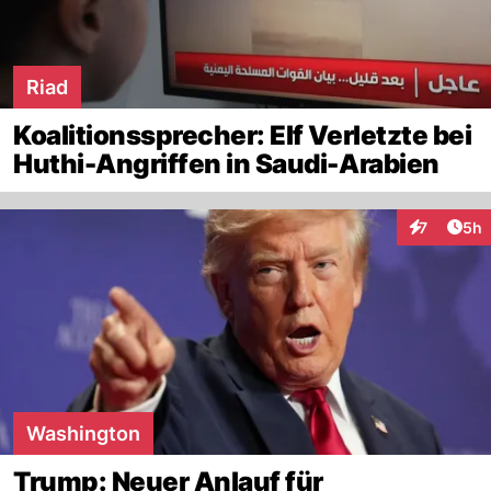
Riad
Koalitionssprecher: Elf Verletzte bei
Huthi-Angriffen in Saudi-Arabien
Arti
7
5h
Interaktion
Washington
Trump: Neuer Anlauf für