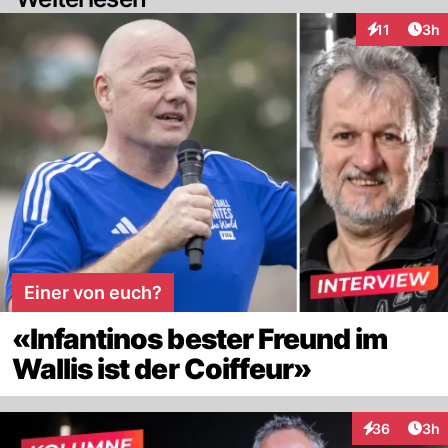
Arti
11
3h
Interaktione
Einer von euch?
«Infantinos bester Freund im
Wallis ist der Coiffeur»
Arti
36
3h
Interaktionen