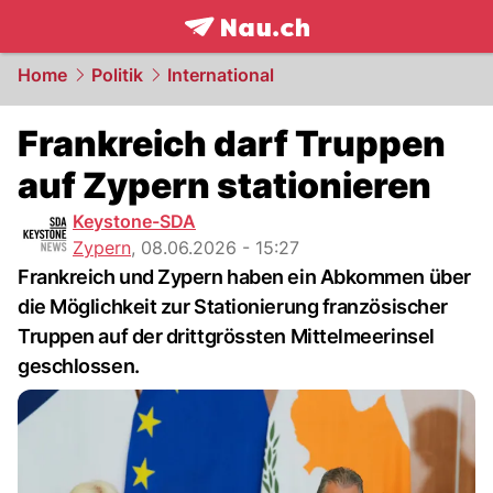
frontpage.
NAU.ch
Home
Politik
International
Frankreich darf Truppen
auf Zypern stationieren
Keystone-SDA
Zypern
,
08.06.2026 - 15:27
Frankreich und Zypern haben ein Abkommen über
die Möglichkeit zur Stationierung französischer
Truppen auf der drittgrössten Mittelmeerinsel
geschlossen.