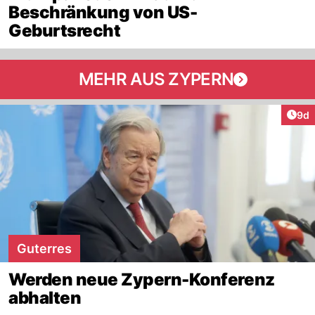
Beschränkung von US-
Geburtsrecht
MEHR AUS ZYPERN
Arti
9d
Guterres
Werden neue Zypern-Konferenz
abhalten