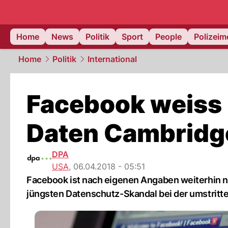
Home
News
Politik
Sport
People
Polizei
Home
Politik
International
Facebook weiss 
Daten Cambridge
DPA
USA
,
06.04.2018 - 05:51
Facebook ist nach eigenen Angaben weiterhin n
jüngsten Datenschutz-Skandal bei der umstritte