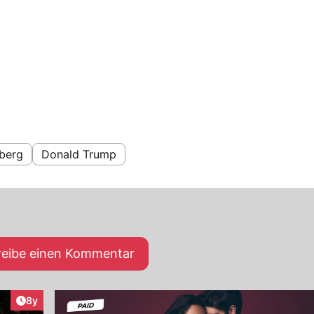
berg
Donald Trump
reibe einen Kommentar
Artikel veröffentlicht:
8y