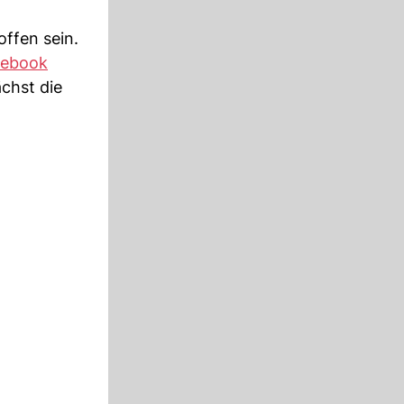
offen sein.
cebook
ächst die