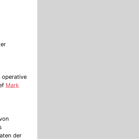
zer
s operative
ef
Mark
 von
s
aten der