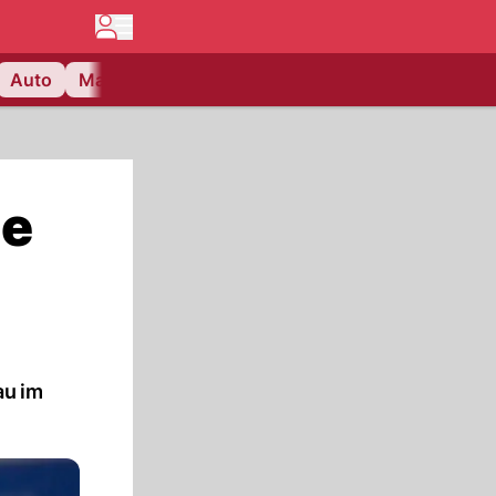
Auto
Matchcenter
Videos
Nau Plus
Lifestyle
he
au im