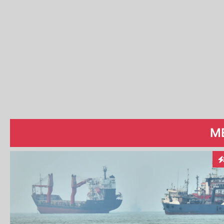
ME
In