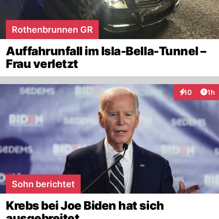
Rothenbrunnen GR
Auffahrunfall im Isla-Bella-Tunnel –
Frau verletzt
Art
10
1h
Interaktione
Sohn berichtet
Krebs bei Joe Biden hat sich
ausgebreitet