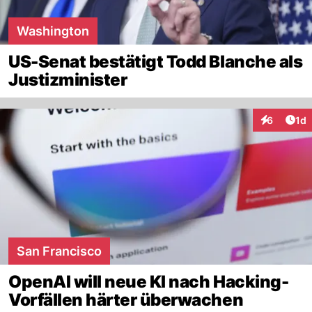
Washington
US-Senat bestätigt Todd Blanche als
Justizminister
Art
6
1d
Interaktion
San Francisco
OpenAI will neue KI nach Hacking-
Vorfällen härter überwachen