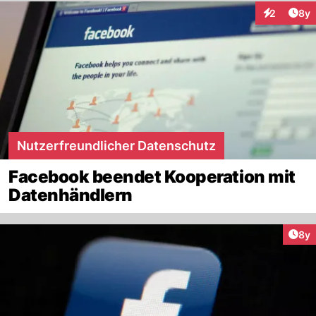
Arti
2
8y
Interaktion
Nutzerfreundlicher Datenschutz
Facebook beendet Kooperation mit
Datenhändlern
Arti
8y