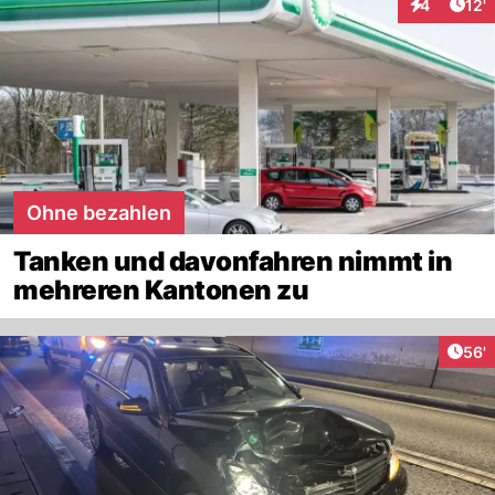
Arti
4
12'
Interaktion
Ohne bezahlen
Tanken und davonfahren nimmt in
mehreren Kantonen zu
Arti
56'