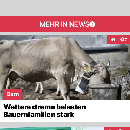
MEHR IN NEWS
Art
1
7'
Interaktio
Bern
Wetterextreme belasten
Bauernfamilien stark