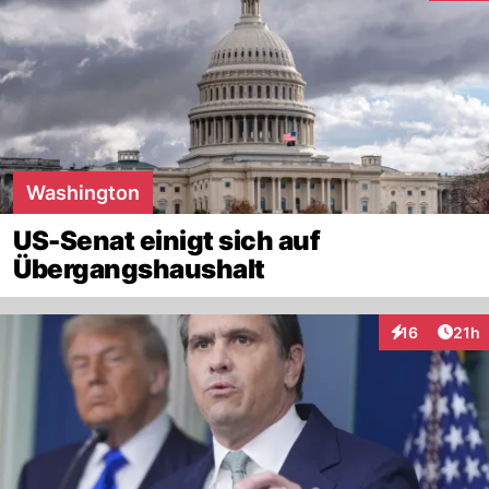
Washington
US-Senat einigt sich auf
Übergangshaushalt
Artik
16
21h
Interaktionen