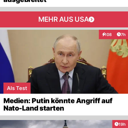
MEHR AUS USA
Arti
108
7h
Interaktionen
Als Test
Medien: Putin könnte Angriff auf
Nato-Land starten
Artik
19h