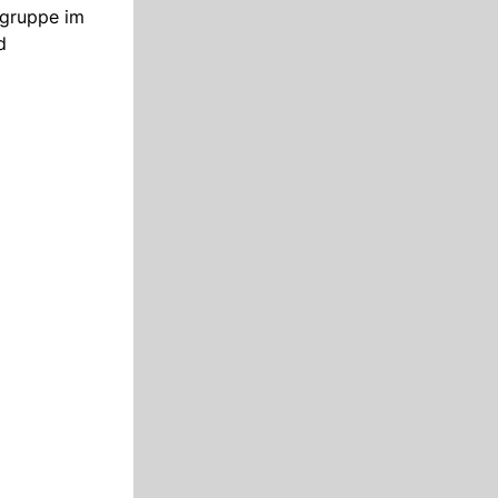
tgruppe im
d