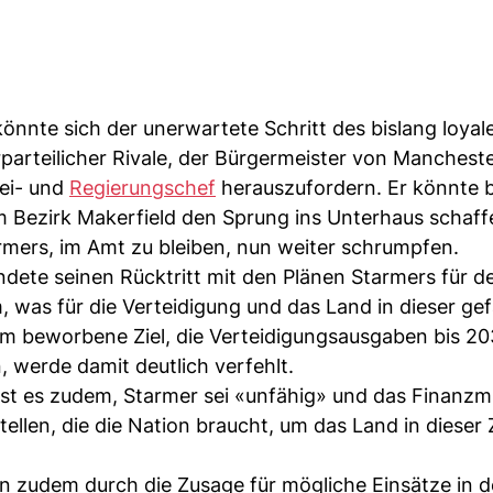
önnte sich der unerwartete Schritt des bislang loyal
erparteilicher Rivale, der Bürgermeister von Manchest
tei- und
Regierungschef
herauszufordern. Er könnte b
Bezirk Makerfield den Sprung ins Unterhaus schaff
mers, im Amt zu bleiben, nun weiter schrumpfen.
ündete seinen Rücktritt mit den Plänen Starmers für d
, was für die Verteidigung und das Land in dieser ge
ihm beworbene Ziel, die Verteidigungsausgaben bis 20
 werde damit deutlich verfehlt.
isst es zudem, Starmer sei «unfähig» und das Finanzm
ellen, die die Nation braucht, um das Land in dieser 
en zudem durch die Zusage für mögliche Einsätze in d