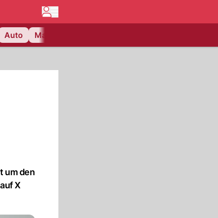
Auto
Matchcenter
Videos
Nau Plus
Lifestyle
it um den
 auf X