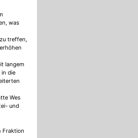
em
sen, was
u treffen,
z erhöhen
it langem
in die
eiterten
atte Wes
tei- und
n Fraktion