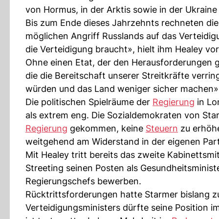
von Hormus, in der Arktis sowie in der Ukrain
Bis zum Ende dieses Jahrzehnts rechneten die
möglichen Angriff Russlands auf das Verteidig
die Verteidigung braucht», hielt ihm Healey vor
Ohne einen Etat, der den Herausforderungen g
die die Bereitschaft unserer Streitkräfte ver
würden und das Land weniger sicher machen», 
Die politischen Spielräume der
Regierung
in Lo
als extrem eng. Die Sozialdemokraten von Sta
Regierung
gekommen, keine
Steuern
zu erhöhe
weitgehend am Widerstand in der eigenen Part
Mit Healey tritt bereits das zweite Kabinettsm
Streeting seinen Posten als Gesundheitsministe
Regierungschefs bewerben.
Rücktrittsforderungen hatte Starmer bislang
Verteidigungsministers dürfte seine Position 