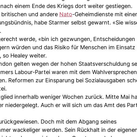
e nach einem Ende des Kriegs dort weiter gestiegen.
 britischen und andere
Nato
-Geheimdienste mit ein
ungsbündnis, habe Starmer selbst gewarnt. «Sie wis
.
erecht werde, «bin ich gezwungen, Entscheidungen z
ringern würden und das Risiko für Menschen im Einsat
so Healey weiter.
ndon gelten wegen der hohen Staatsverschuldung se
rmers Labour-Partei waren mit dem Wahlversprechen 
n. Reformen zur Einsparung bei Sozialausgaben sch
ei.
itglied innerhalb weniger Wochen zurück. Mitte Mai h
r niedergelegt. Auch er will sich um das Amt des Par
 zurückgewiesen. Doch mit dem Abgang seines
immer wackeliger werden. Sein Rückhalt in der eigene