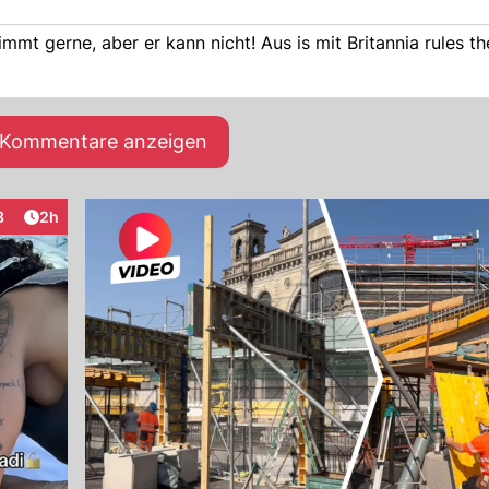
mt gerne, aber er kann nicht! Aus is mit Britannia rules t
e Kommentare anzeigen
Artikel veröffentlicht:
8
2h
raktionen