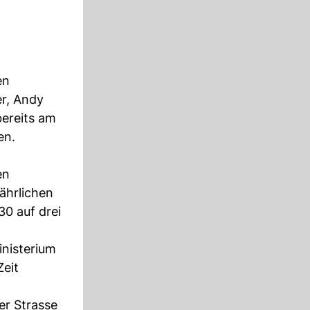
en
er, Andy
ereits am
en.
en
fährlichen
30 auf drei
inisterium
Zeit
er Strasse