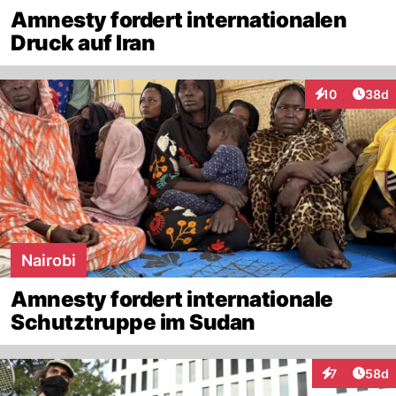
Amnesty fordert internationalen
Druck auf Iran
Artik
10
38d
Interaktionen
Nairobi
Amnesty fordert internationale
Schutztruppe im Sudan
Artik
7
58d
Interaktionen