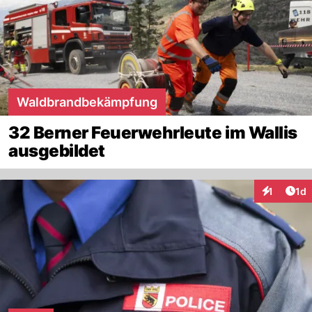
Waldbrandbekämpfung
32 Berner Feuerwehrleute im Wallis
ausgebildet
Art
1
1d
Interaktion