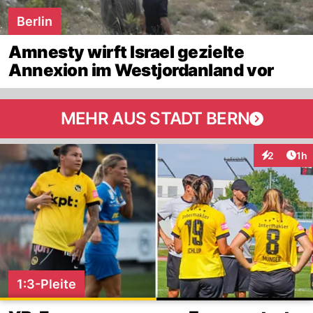
Berlin
Amnesty wirft Israel gezielte
Annexion im Westjordanland vor
MEHR AUS STADT BERN
Art
2
1h
Interaktion
1:3-Pleite