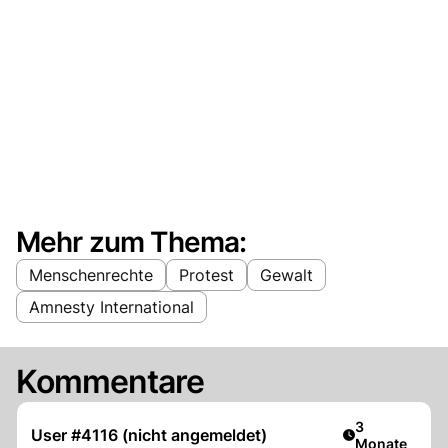
Mehr zum Thema:
Menschenrechte
Protest
Gewalt
Amnesty International
Kommentare
Artikel veröff
3
User #4116 (nicht angemeldet)
Monate