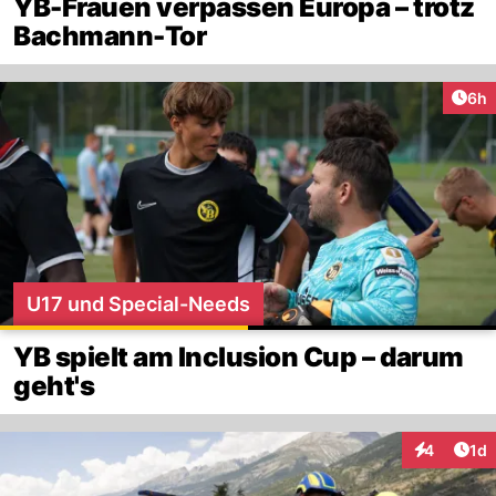
YB-Frauen verpassen Europa – trotz
Bachmann-Tor
Arti
6h
U17 und Special-Needs
YB spielt am Inclusion Cup – darum
geht's
Art
4
1d
Interaktion