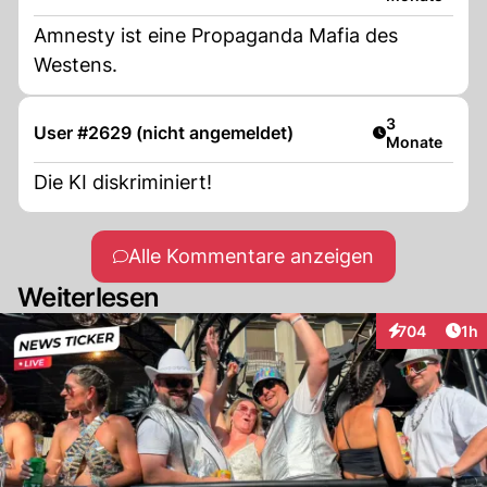
Amnesty ist eine Propaganda Mafia des
Westens.
Artikel veröff
3
User #2629 (nicht angemeldet)
Monate
Die KI diskriminiert!
Alle Kommentare anzeigen
Weiterlesen
Art
704
1h
Interaktionen