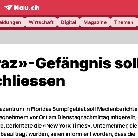
frontpage.
NAU.ch
meldungen
Wirtschaft
Digital
Magazine
Themen
raz»-Gefängnis sol
chliessen
ezentrum in Floridas Sumpfgebiet soll Medienberichte
agnehmern vor Ort am Dienstagnachmittag mitgeteilt, 
de, berichtete die «New York Times». Unternehmer, di
 beauftragt wurden, seien informiert worden, dass die