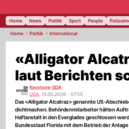
Home
News
Politik
Sport
People
Polizei
Home
Politik
International
«Alligator Alcat
laut Berichten s
Keystone-SDA
USA
,
13.05.2026 - 07:55
Das «Alligator Alcatraz» genannte US-Abschieb
dichtmachen. Behördenmitarbeiter hätten Auftr
Haftanstalt in den Everglades geschlossen wer
Bundesstaat Florida mit dem Betrieb der Anlage