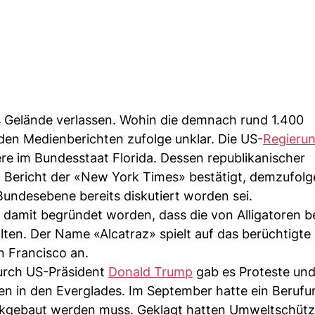
s Gelände verlassen. Wohin die demnach rund 1.400
 den Medienberichten zufolge unklar. Die US-
Regieru
ere im Bundesstaat Florida. Dessen republikanischer
 Bericht der «New York Times» bestätigt, demzufolg
Bundesebene bereits diskutiert worden sei.
damit begründet worden, dass die von Alligatoren b
lten. Der Name «Alcatraz» spielt auf das berüchtigte
n Francisco an.
urch US-Präsident
Donald Trump
gab es Proteste un
n in den Everglades. Im September hatte ein Berufu
ckgebaut werden muss. Geklagt hatten Umweltschütze