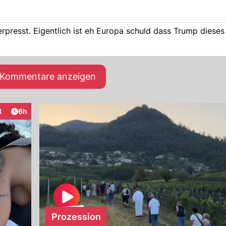
rpresst. Eigentlich ist eh Europa schuld dass Trump dieses
e Kommentare anzeigen
Artikel veröffentlicht:
1
6h
raktionen
Prozession