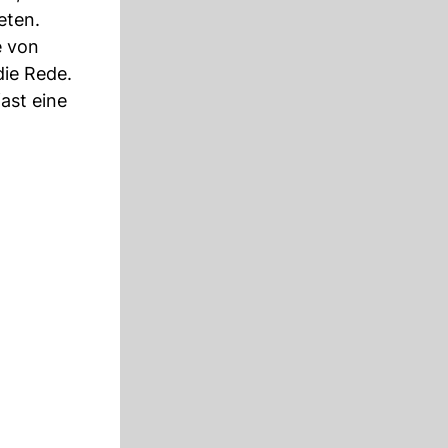
eten.
e von
ie Rede.
ast eine