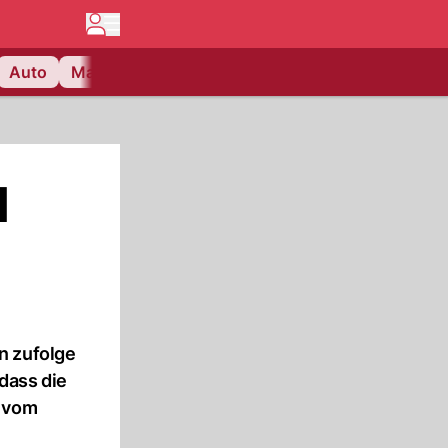
Auto
Matchcenter
Videos
Nau Plus
Lifestyle
l
n zufolge
dass die
e vom