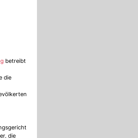
ng
betreibt
e die
evölkerten
d
ngsgericht
r, die