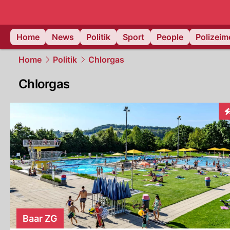
Home
News
Politik
Sport
People
Polizei
Home
Politik
Chlorgas
Chlorgas
I
Baar ZG