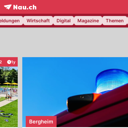
frontpage.
NAU.ch
meldungen
Wirtschaft
Digital
Magazine
Themen
Artikel veröffentlicht:
2
1y
nteraktionen
Bergheim