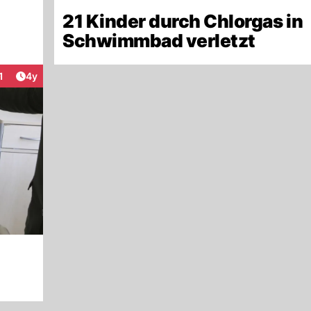
21 Kinder durch Chlorgas in
Schwimmbad verletzt
Artikel veröffentlicht:
1
4y
nteraktionen