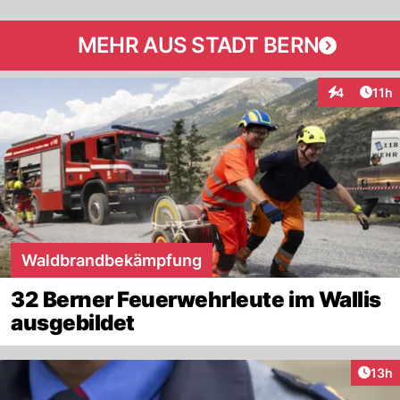
MEHR AUS STADT BERN
Artik
4
11h
Interaktione
Waldbrandbekämpfung
32 Berner Feuerwehrleute im Wallis
ausgebildet
Artik
13h