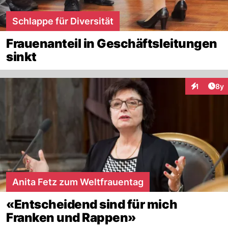
Schlappe für Diversität
Frauenanteil in Geschäftsleitungen
sinkt
Arti
1
8y
Interaktion
Anita Fetz zum Weltfrauentag
«Entscheidend sind für mich
Franken und Rappen»