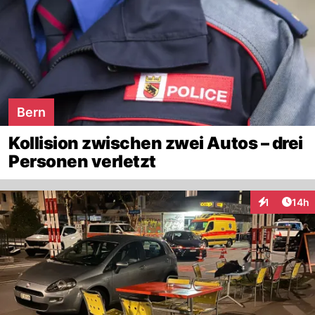
Bern
Kollision zwischen zwei Autos – drei
Personen verletzt
Artik
1
14h
Interaktione