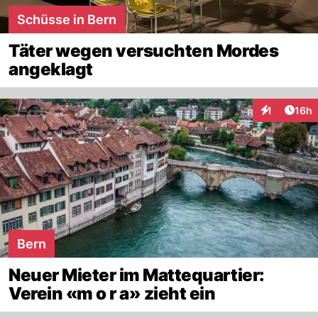
Schüsse in Bern
Täter wegen versuchten Mordes
angeklagt
Artik
1
16h
Interaktione
Bern
Neuer Mieter im Mattequartier:
Verein «m o r a» zieht ein