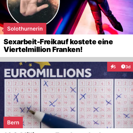
Solothurnerin
Sexarbeit-Freikauf kostete eine
Viertelmillion Franken!
Arti
5
3d
Interaktion
Bern