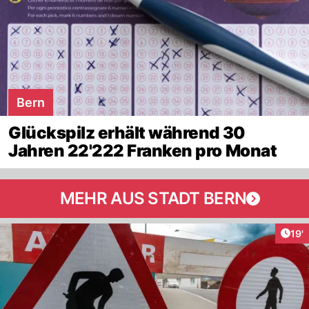
Bern
Glückspilz erhält während 30
Jahren 22'222 Franken pro Monat
MEHR AUS STADT BERN
Arti
19'