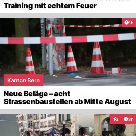
Training mit echtem Feuer
Art
1h
Kanton Bern
Neue Beläge – acht
Strassenbaustellen ab Mitte August
Arti
3
3h
Interaktion