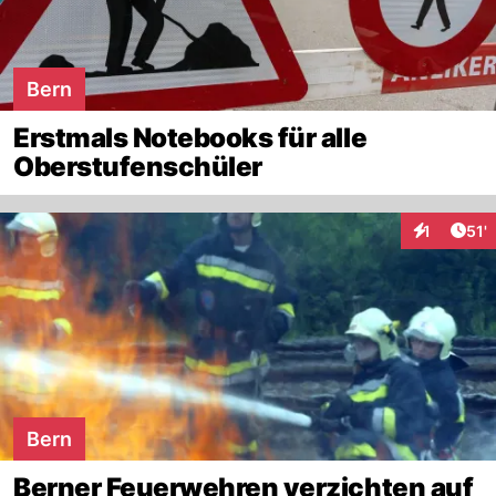
Bern
Erstmals Notebooks für alle
Oberstufenschüler
Arti
1
51'
Interaktion
Bern
Berner Feuerwehren verzichten auf