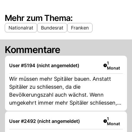
Mehr zum Thema:
Nationalrat
Bundesrat
Franken
Kommentare
Artikel veröf
1
User #5194 (nicht angemeldet)
Monat
Wir müssen mehr Spitäler bauen. Anstatt
Spitäler zu schliessen, da die
Bevölkerungszahl auch wächst. Wenn
umgekehrt immer mehr Spitäler schliessen,
bei wachsendender Bevölkerungszahl,
konzentriert sich alles auf die wenigen
Artikel veröf
1
User #2492 (nicht angemeldet)
Monat
Notfallstationen. Das Verhalten der Patienten