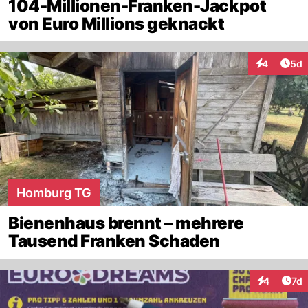
104-Millionen-Franken-Jackpot
von Euro Millions geknackt
Arti
4
5d
Interaktion
Homburg TG
Bienenhaus brennt – mehrere
Tausend Franken Schaden
Art
4
7d
Interaktion