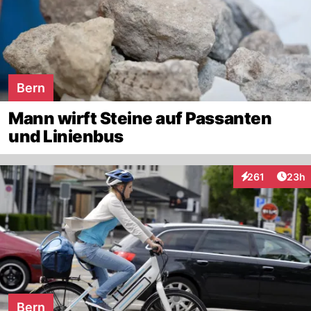
Bern
Mann wirft Steine auf Passanten
und Linienbus
Artik
261
23h
Interaktionen
Bern