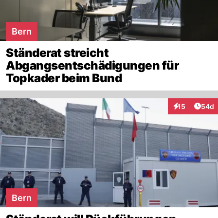
Bern
Ständerat streicht
Abgangsentschädigungen für
Topkader beim Bund
Artik
15
54d
Interaktionen
Bern