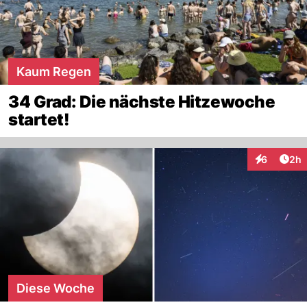
die dich Zeit nehmen möchte Altpapier.
Kaum Regen
34 Grad: Die nächste Hitzewoche
startet!
Arti
6
2h
Interaktion
Diese Woche