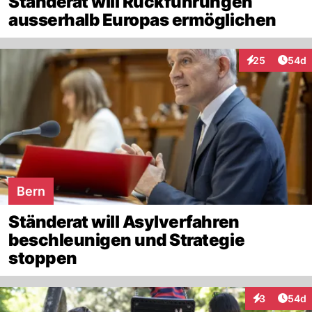
Ständerat will Rückführungen
ausserhalb Europas ermöglichen
Artik
25
54d
Interaktionen
Bern
Ständerat will Asylverfahren
beschleunigen und Strategie
stoppen
Artik
3
54d
Interaktionen