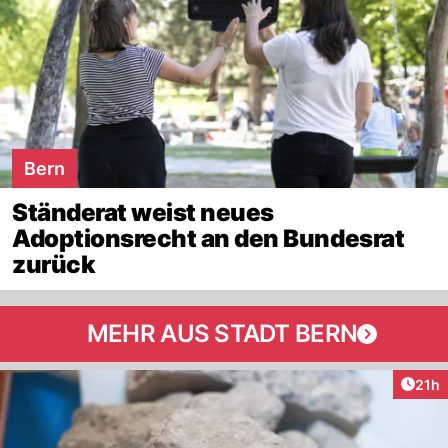
Bern
Ständerat weist neues
Adoptionsrecht an den Bundesrat
zurück
MEHR AUS STADT BERN
Artik
21h