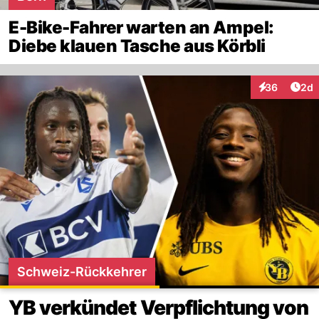
E-Bike-Fahrer warten an Ampel:
Diebe klauen Tasche aus Körbli
Arti
36
2d
Interaktionen
Schweiz-Rückkehrer
YB verkündet Verpflichtung von