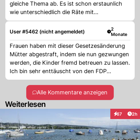
gleiche Thema ab. Es ist schon erstaunlich
wie unterschiedlich die Räte mit
ausgezählten Volksabstimmungen umgehen.
Artikel veröff
2
User #5462 (nicht angemeldet)
Monate
Frauen haben mit dieser Gesetzesänderung
Mütter abgestraft, indem sie nun gezwungen
werden, die Kinder fremd betreuen zu lassen.
Ich bin sehr enttäuscht von den FDP
Politikerinnen. Sie erarbeiten nicht einmal
eine Grundlage,, dass werdende Mütter einen
Alle Kommentare anzeigen
längeren Mutterschaftsurlaub nehmen
Weiterlesen
können. Viele Frauen werden sich nach der
Geburt krankschreiben lassen- es wird also
Arti
67
2h
Interaktionen
wieder zulasten der Sozialleistungen
abgerechnet. Denn 4 Monate sind zu kurz.
Für eine liberal denkende Frau ist ein Mutter,