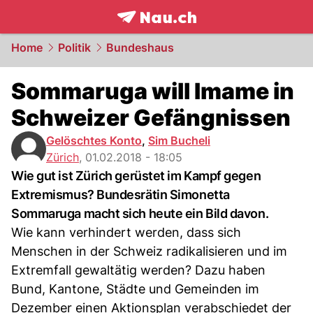
frontpage.
NAU.ch
Home
Politik
Bundeshaus
Sommaruga will Imame in
Schweizer Gefängnissen
Gelöschtes Konto
,
Sim Bucheli
Zürich
,
01.02.2018 - 18:05
Wie gut ist Zürich gerüstet im Kampf gegen
Extremismus? Bundesrätin Simonetta
Sommaruga macht sich heute ein Bild davon.
Wie kann verhindert werden, dass sich
Menschen in der Schweiz radikalisieren und im
Extremfall gewaltätig werden? Dazu haben
Bund, Kantone, Städte und Gemeinden im
Dezember einen Aktionsplan verabschiedet der