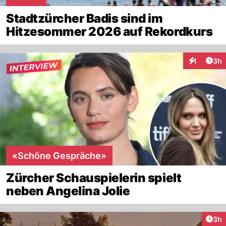
Stadtzürcher Badis sind im
Hitzesommer 2026 auf Rekordkurs
Arti
1
3h
Interaktion
«Schöne Gespräche»
Zürcher Schauspielerin spielt
neben Angelina Jolie
Arti
3h