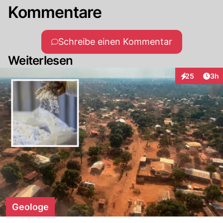
Kommentare
Schreibe einen Kommentar
Weiterlesen
Arti
25
3h
Interaktionen
Geologe