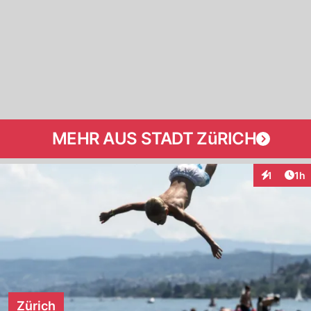
MEHR AUS STADT ZüRICH
Art
1
1h
Interaktion
Zürich