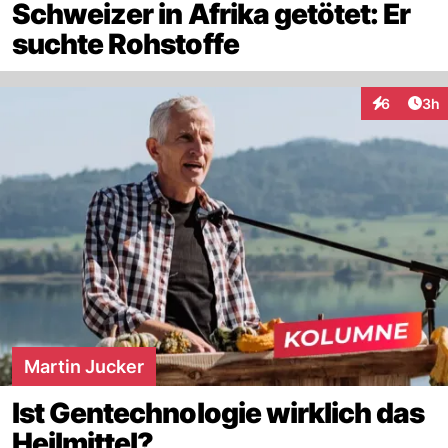
Schweizer in Afrika getötet: Er
suchte Rohstoffe
Arti
6
3h
Interaktion
Martin Jucker
Ist Gentechnologie wirklich das
Heilmittel?