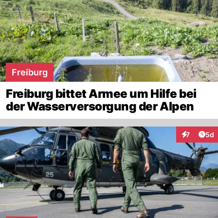
Freiburg
Freiburg bittet Armee um Hilfe bei
der Wasserversorgung der Alpen
Arti
7
5d
Interaktion