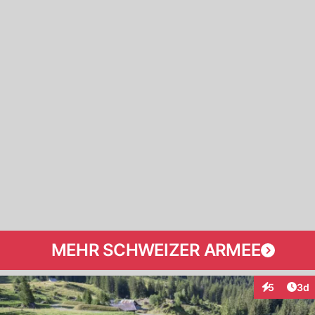
MEHR SCHWEIZER ARMEE
Arti
5
3d
Interaktion