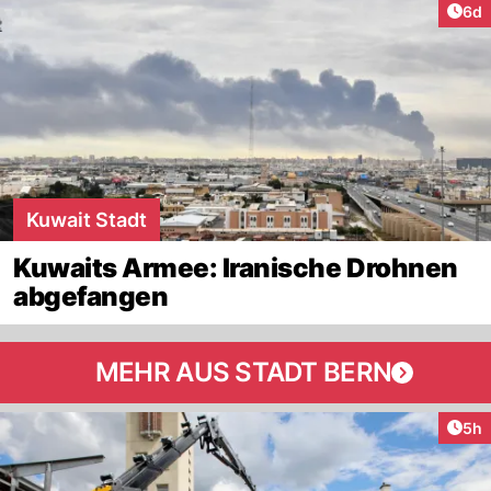
Arti
6d
Kuwait Stadt
Kuwaits Armee: Iranische Drohnen
abgefangen
MEHR AUS STADT BERN
Arti
5h