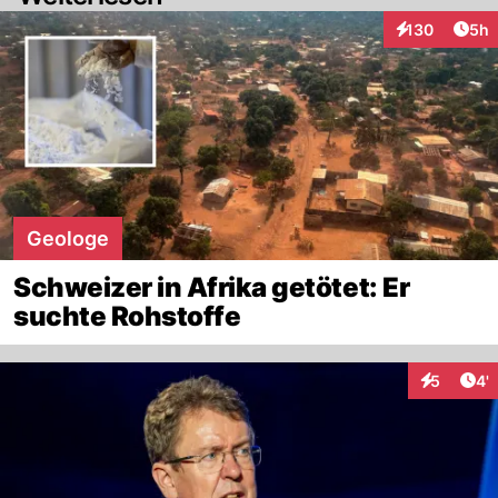
Arti
130
5h
Interaktionen
Geologe
Schweizer in Afrika getötet: Er
suchte Rohstoffe
Art
5
4'
Interaktio