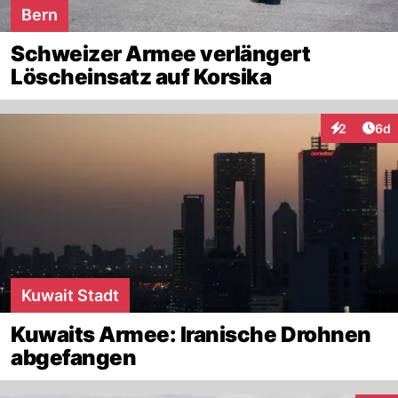
Bern
Schweizer Armee verlängert
Löscheinsatz auf Korsika
Arti
2
6d
Interaktion
Kuwait Stadt
Kuwaits Armee: Iranische Drohnen
abgefangen