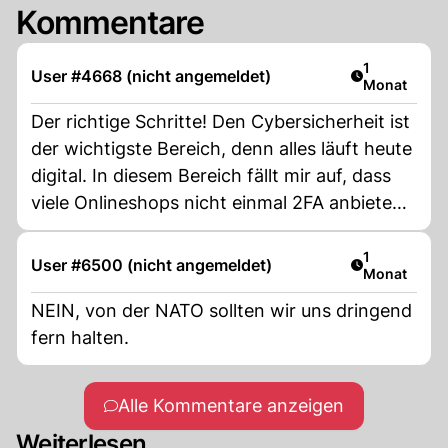
Kommentare
Artikel veröf
1
User #4668 (nicht angemeldet)
Monat
Der richtige Schritte! Den Cybersicherheit ist
der wichtigste Bereich, denn alles läuft heute
digital. In diesem Bereich fällt mir auf, dass
viele Onlineshops nicht einmal 2FA anbieten.
Das muss sich ändern. Sollte heute eine
Basisfunktion sein.
Artikel veröf
1
User #6500 (nicht angemeldet)
Monat
NEIN, von der NATO sollten wir uns dringend
fern halten.
Alle Kommentare anzeigen
Weiterlesen