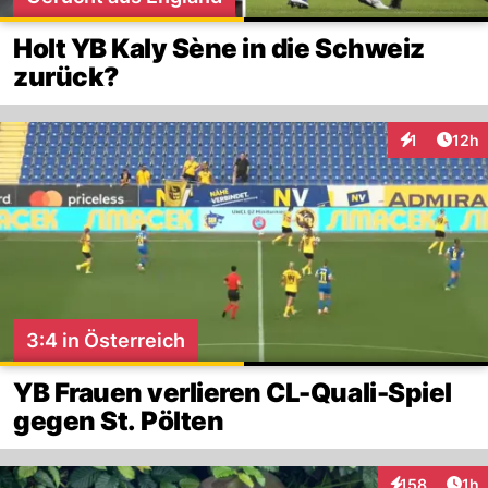
Holt YB Kaly Sène in die Schweiz
zurück?
Artik
1
12h
Interaktione
3:4 in Österreich
YB Frauen verlieren CL-Quali-Spiel
gegen St. Pölten
Art
158
1h