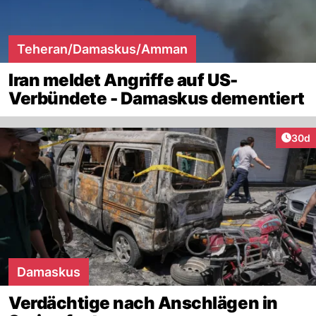
Teheran/Damaskus/Amman
Iran meldet Angriffe auf US-
Verbündete - Damaskus dementiert
Artik
30d
Damaskus
Verdächtige nach Anschlägen in