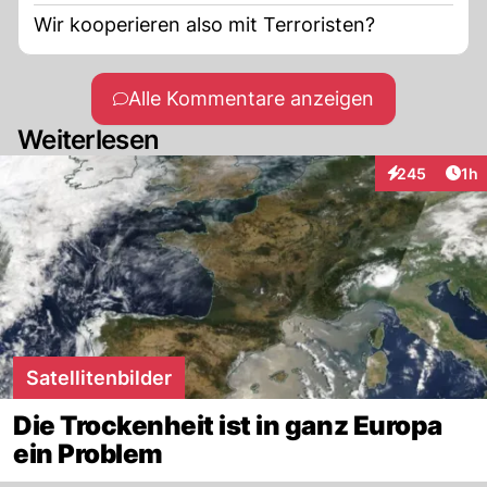
Wir kooperieren also mit Terroristen?
Alle Kommentare anzeigen
Weiterlesen
Art
245
1h
Interaktionen
Satellitenbilder
Die Trockenheit ist in ganz Europa
ein Problem