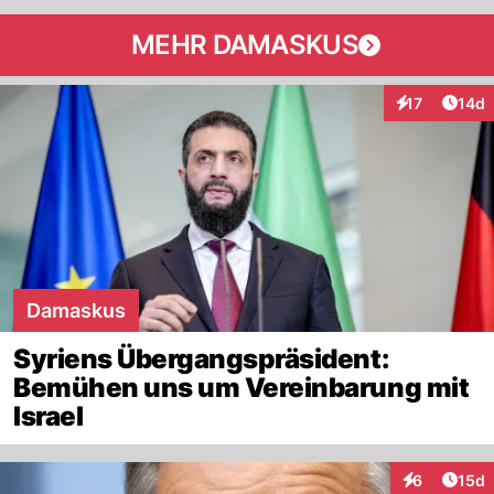
MEHR DAMASKUS
Artik
17
14d
Interaktionen
Damaskus
Syriens Übergangspräsident:
Bemühen uns um Vereinbarung mit
Israel
Artik
6
15d
Interaktione