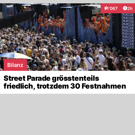
Arti
1'067
2h
Interaktionen
Bilanz
Street Parade grösstenteils
friedlich, trotzdem 30 Festnahmen