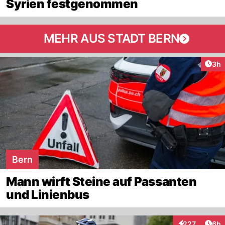
Syrien festgenommen
MEHR AUS STADT BERN
Arti
3h
Bern
Mann wirft Steine auf Passanten
und Linienbus
Arti
227
6h