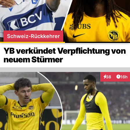
Schweiz-Rückkehrer
YB verkündet Verpflichtung von
neuem Stürmer
Artik
38
16h
Interaktionen