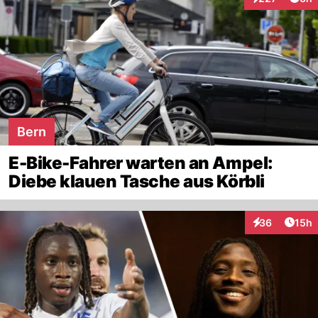
Interaktionen
Bern
E-Bike-Fahrer warten an Ampel:
Diebe klauen Tasche aus Körbli
Artik
36
15h
Interaktionen