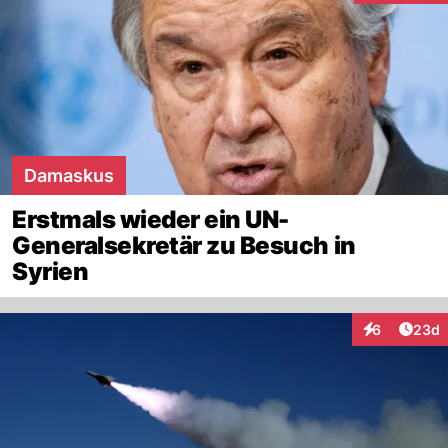
Damaskus
Erstmals wieder ein UN-
Generalsekretär zu Besuch in
Syrien
Artik
6
23d
Interaktionen