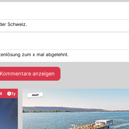
der Schweiz.
tenlösung zum x mal abgelehnt.
e Kommentare anzeigen
Artikel veröffentlicht:
4
1y
nteraktionen