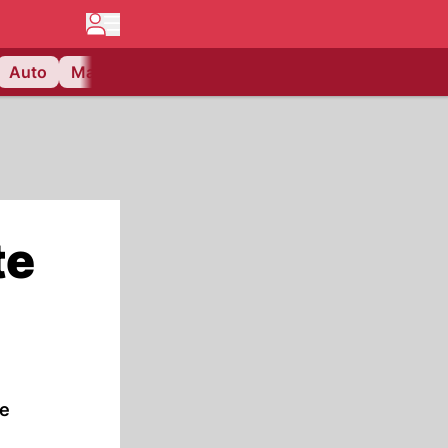
Auto
Matchcenter
Videos
Nau Plus
Lifestyle
te
ne