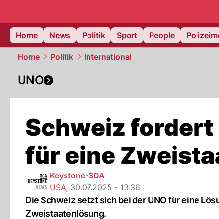
Home
News
Politik
Sport
People
Polizei
Home
Politik
International
UNO
Schweiz fordert 
für eine Zweist
Keystone-SDA
USA
,
30.07.2025 - 13:36
Die Schweiz setzt sich bei der UNO für eine Lösu
Zweistaatenlösung.