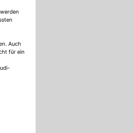
n werden
ssten
en. Auch
cht für ein
udi-