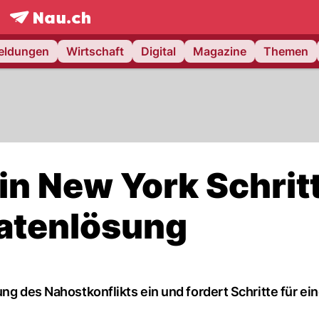
frontpage.
NAU.ch
meldungen
Wirtschaft
Digital
Magazine
Themen
in New York Schrit
aatenlösung
ng des Nahostkonflikts ein und fordert Schritte für ei