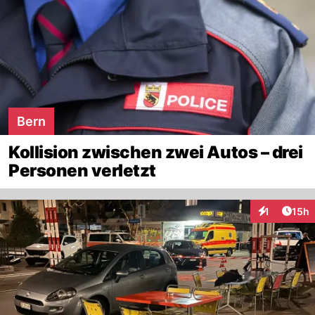
Bern
Kollision zwischen zwei Autos – drei
Personen verletzt
Artik
1
15h
Interaktione