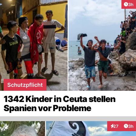
Arti
3h
Schutzpflicht
1342 Kinder in Ceuta stellen
Spanien vor Probleme
Arti
27
3h
Interaktionen