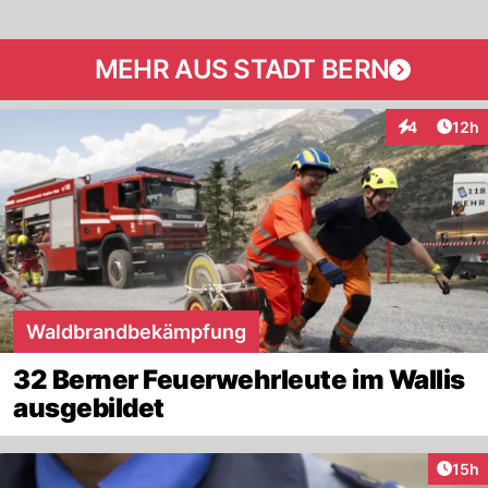
MEHR AUS STADT BERN
Artik
4
12h
Interaktione
Waldbrandbekämpfung
32 Berner Feuerwehrleute im Wallis
ausgebildet
Artik
15h