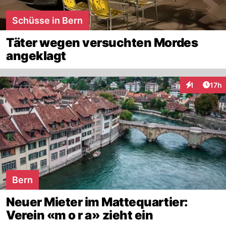
Schüsse in Bern
Täter wegen versuchten Mordes
angeklagt
Artik
1
17h
Interaktione
Bern
Neuer Mieter im Mattequartier:
Verein «m o r a» zieht ein