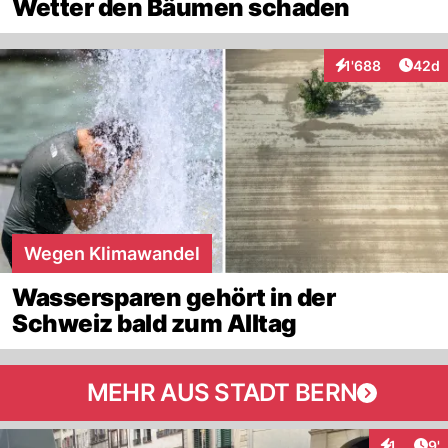
Wetter den Bäumen schaden
Artik
1'688
42d
Interaktionen
Wegen Klimawandel
Wassersparen gehört in der
Schweiz bald zum Alltag
MEHR AUS STADT BERN
Art
1
9'