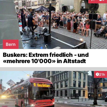
Interaktio
Bern
Buskers: Extrem friedlich - und
«mehrere 10'000» in Altstadt
Artik
21h