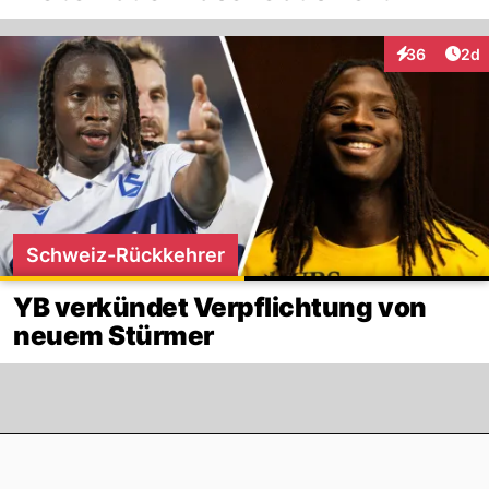
Arti
36
2d
Interaktionen
Schweiz-Rückkehrer
YB verkündet Verpflichtung von
neuem Stürmer
Footer