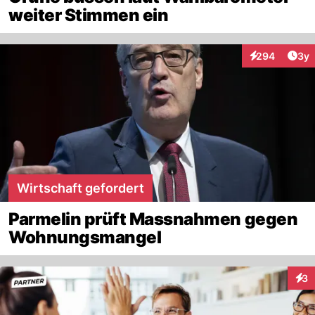
weiter Stimmen ein
Arti
294
3y
Interaktionen
Wirtschaft gefordert
Parmelin prüft Massnahmen gegen
Wohnungsmangel
3
Inte