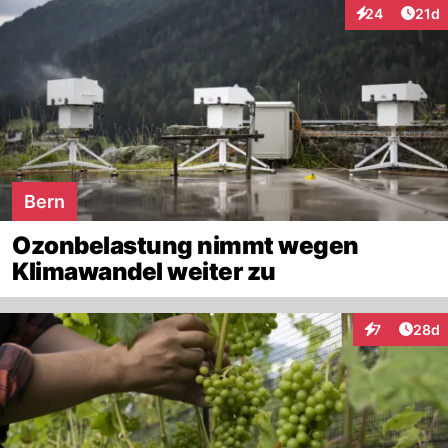
Artik
24
21d
Interaktionen
Bern
Ozonbelastung nimmt wegen
Klimawandel weiter zu
Artik
7
28d
Interaktionen