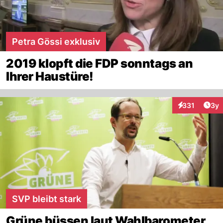
Petra Gössi exklusiv
2019 klopft die FDP sonntags an
Ihrer Haustüre!
Arti
331
3y
Interaktionen
SVP bleibt stark
Grüne büssen laut Wahlbarometer