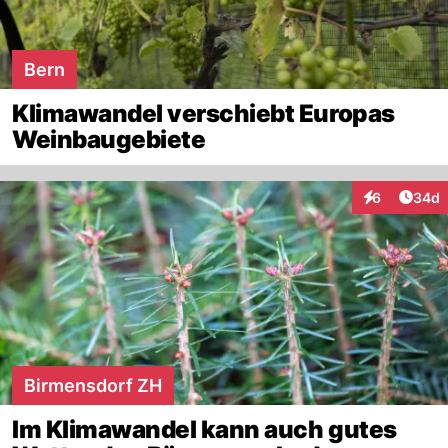
Bern
Klimawandel verschiebt Europas
Weinbaugebiete
Artik
6
34d
Interaktionen
Birmensdorf ZH
Im Klimawandel kann auch gutes