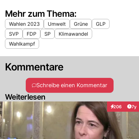
Mehr zum Thema:
Wahlen 2023
Umwelt
Grüne
GLP
SVP
FDP
SP
Klimawandel
Wahlkampf
Kommentare
Schreibe einen Kommentar
Weiterlesen
Art
206
7y
Interaktionen