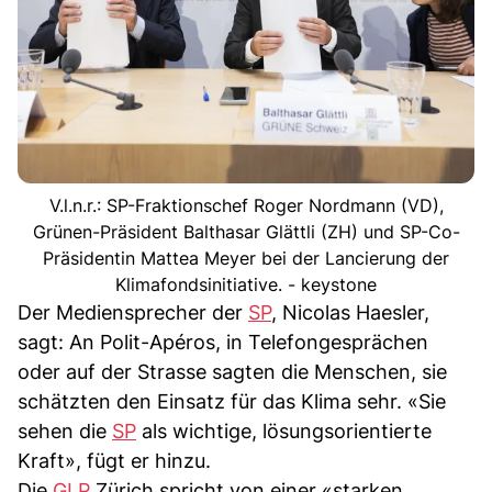
V.l.n.r.: SP-Fraktionschef Roger Nordmann (VD),
Grünen-Präsident Balthasar Glättli (ZH) und SP-Co-
Präsidentin Mattea Meyer bei der Lancierung der
Klimafondsinitiative. - keystone
Der Mediensprecher der
SP
, Nicolas Haesler,
sagt: An Polit-Apéros, in Telefongesprächen
oder auf der Strasse sagten die Menschen, sie
schätzten den Einsatz für das Klima sehr. «Sie
sehen die
SP
als wichtige, lösungsorientierte
Kraft», fügt er hinzu.
Die
GLP
Zürich spricht von einer «starken