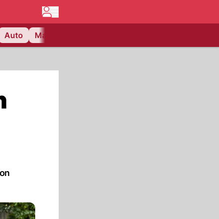
Auto
Matchcenter
Videos
Nau Plus
Lifestyle
n
ton