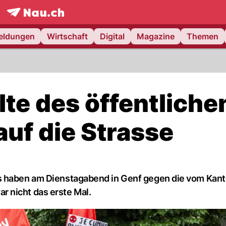
frontpage.
NAU.ch
meldungen
Wirtschaft
Digital
Magazine
Themen
te des öffentliche
uf die Strasse
es haben am Dienstagabend in Genf gegen die vom Kan
 nicht das erste Mal.