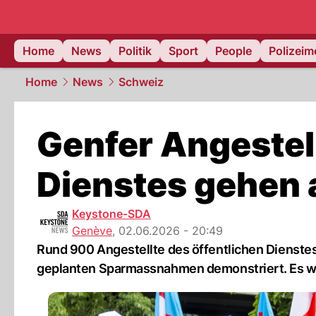
Home
News
Politik
Sport
People
Polizei
Home
News
Schweiz
Genfer Angestell
Dienstes gehen a
Keystone-SDA
Genève
,
02.06.2026 - 20:49
Rund 900 Angestellte des öffentlichen Dienst
geplanten Sparmassnahmen demonstriert. Es war