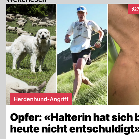
2
Inte
Herdenhund-Angriff
Opfer: «Halterin hat sich 
heute nicht entschuldigt