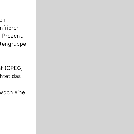
ten
nfrieren
1 Prozent.
rtengruppe
m
nf (CPEG)
chtet das
twoch eine