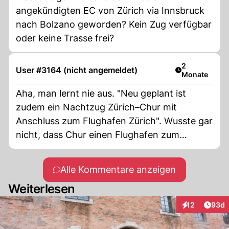
angekündigten EC von Zürich via Innsbruck
nach Bolzano geworden? Kein Zug verfügbar
oder keine Trasse frei?
Artikel veröff
2
User #3164 (nicht angemeldet)
Monate
Aha, man lernt nie aus. "Neu geplant ist
zudem ein Nachtzug Zürich–Chur mit
Anschluss zum Flughafen Zürich". Wusste gar
nicht, dass Chur einen Flughafen zum
umsteigen hat! Also, ich fahre von Zürich
nach Chur, steige dort in ein Flugzeug, der
Alle Kommentare anzeigen
mich nach Zürich Flughafen bringt. Gut-Gut-
Weiterlesen
Gut!
Artik
12
93d
Interaktionen