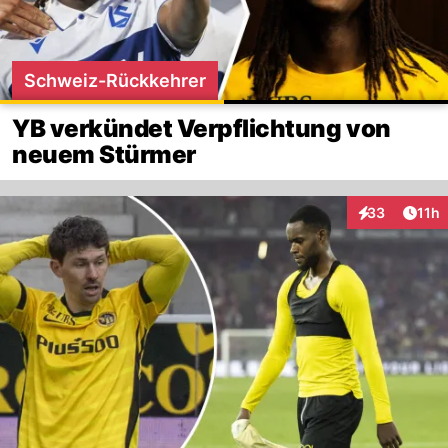
Schweiz-Rückkehrer
YB verkündet Verpflichtung von
neuem Stürmer
Artik
33
11h
Interaktionen