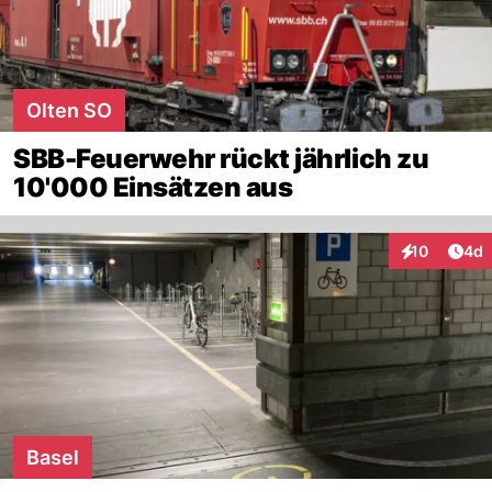
Olten SO
SBB-Feuerwehr rückt jährlich zu
10'000 Einsätzen aus
Arti
10
4d
Interaktione
Basel