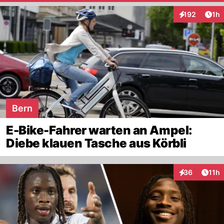
Art
192
1h
Interaktionen
Bern
E-Bike-Fahrer warten an Ampel:
Diebe klauen Tasche aus Körbli
Artik
36
11h
Interaktionen