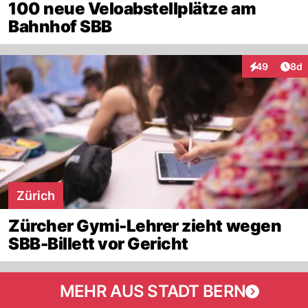
100 neue Veloabstellplätze am
Bahnhof SBB
Arti
49
8d
Interaktionen
Zürich
Zürcher Gymi-Lehrer zieht wegen
SBB-Billett vor Gericht
MEHR AUS STADT BERN