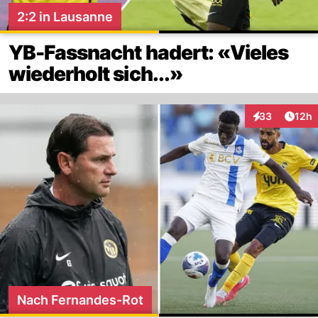
2:2 in Lausanne
YB-Fassnacht hadert: «Vieles
wiederholt sich...»
Artik
33
12h
Interaktionen
Nach Fernandes-Rot