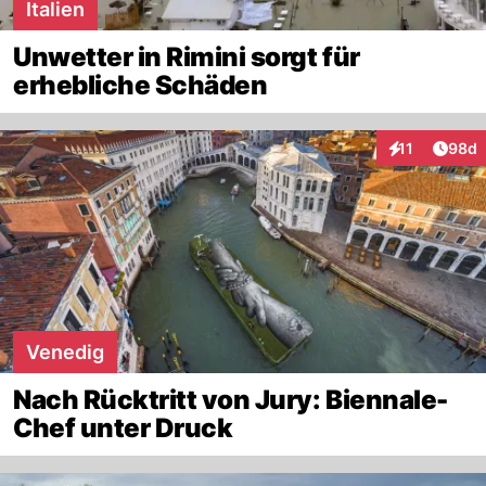
Italien
Unwetter in Rimini sorgt für
erhebliche Schäden
Artik
11
98d
Interaktionen
Venedig
Nach Rücktritt von Jury: Biennale-
Chef unter Druck