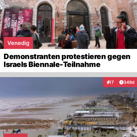
Venedig
Demonstranten protestieren gegen
Israels Biennale-Teilnahme
Artikel
17
349d
Interaktionen