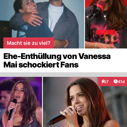
Macht sie zu viel?
Ehe-Enthüllung von Vanessa
Mai schockiert Fans
Artik
57
41d
Interaktionen