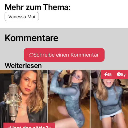
Mehr zum Thema:
Vanessa Mai
Kommentare
Schreibe einen Kommentar
Weiterlesen
Arti
45
5y
Interaktionen