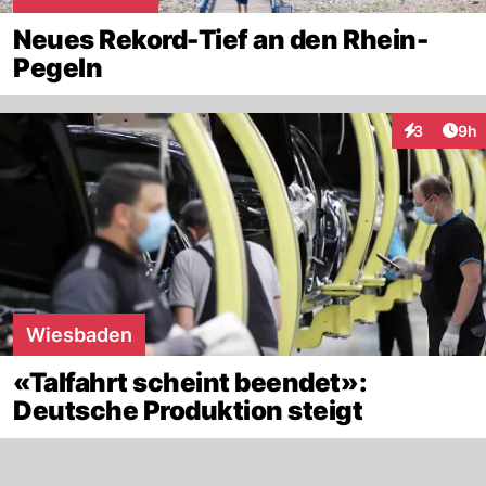
Neues Rekord-Tief an den Rhein-
Pegeln
Arti
3
9h
Interaktion
Wiesbaden
«Talfahrt scheint beendet»:
Deutsche Produktion steigt