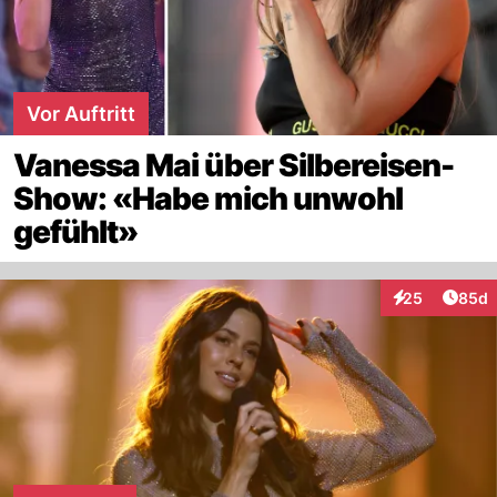
Vor Auftritt
Vanessa Mai über Silbereisen-
Show: «Habe mich unwohl
gefühlt»
Artik
25
85d
Interaktionen