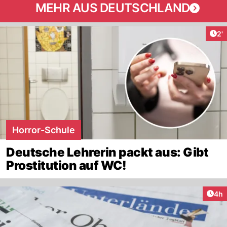
MEHR AUS DEUTSCHLAND
Art
2'
Horror-Schule
Deutsche Lehrerin packt aus: Gibt
Prostitution auf WC!
Arti
4h