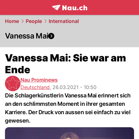
frontpage.
NAU.ch
Home
People
International
Vanessa Mai
Vanessa Mai: Sie war am
Ende
Nau Prominews
Deutschland
,
26.03.2021 - 10:50
Die Schlagerkünstlerin Vanessa Mai erinnert sich
an den schlimmsten Moment in ihrer gesamten
Karriere. Der Druck von aussen sei einfach zu viel
gewesen.