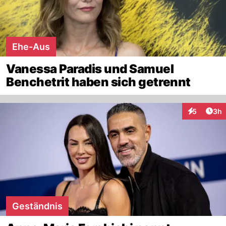
Ehe-Aus
Vanessa Paradis und Samuel
Benchetrit haben sich getrennt
Arti
5
3h
Interaktion
Geständnis