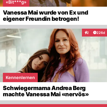
«Bit***g»
Vanessa Mai wurde von Ex und
eigener Freundin betrogen!
Artikel
2
226d
Interaktionen
Kennenlernen
Schwiegermama Andrea Berg
machte Vanessa Mai «nervös»