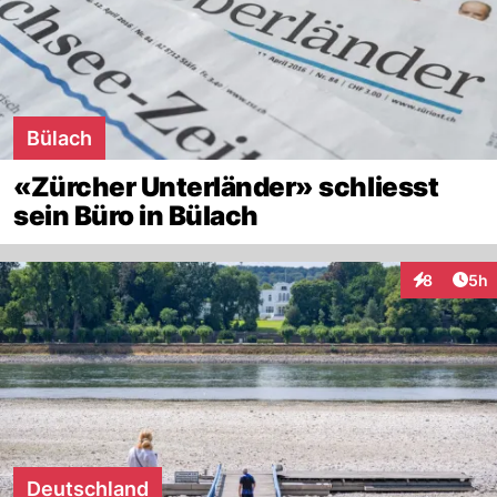
Bülach
«Zürcher Unterländer» schliesst
sein Büro in Bülach
Arti
8
5h
Interaktion
Deutschland