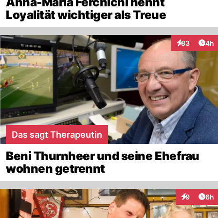
Anna-Maria Ferchichi nennt
Loyalität wichtiger als Treue
Arti
83
4h
Interaktionen
Das sagt Therapeutin
Beni Thurnheer und seine Ehefrau
wohnen getrennt
Arti
9
6h
Interaktion