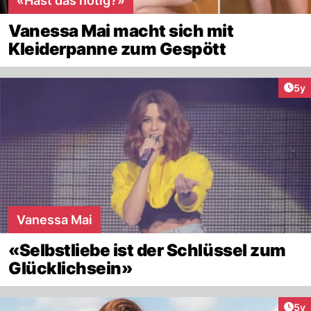
«Hast das nötig?»
Vanessa Mai macht sich mit
Kleiderpanne zum Gespött
Arti
5y
Vanessa Mai
«Selbstliebe ist der Schlüssel zum
Glücklichsein»
Arti
5y