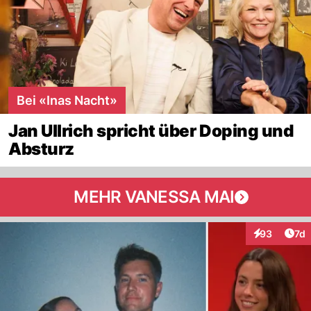
Bei «Inas Nacht»
Jan Ullrich spricht über Doping und
Absturz
MEHR VANESSA MAI
Art
93
7d
Interaktione