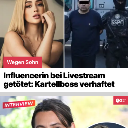
Wegen Sohn
Influencerin bei Livestream
getötet: Kartellboss verhaftet
Arti
32'