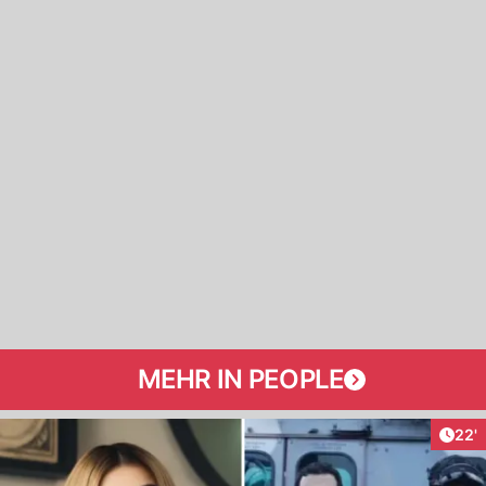
MEHR IN PEOPLE
Arti
22'