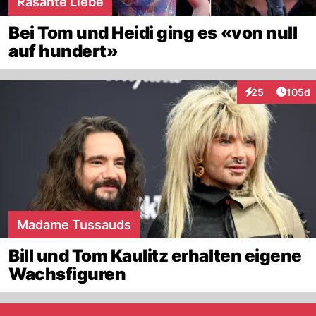
Rasante Liebe
Bei Tom und Heidi ging es «von null
auf hundert»
Artike
25
105d
Interaktionen
Madame Tussauds
Bill und Tom Kaulitz erhalten eigene
Wachsfiguren