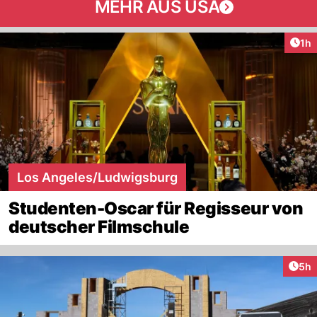
MEHR AUS USA
Art
1h
Los Angeles/Ludwigsburg
Studenten-Oscar für Regisseur von
deutscher Filmschule
Arti
5h