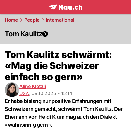
frontpage.
NAU.ch
Home
People
International
Tom Kaulitz
Tom Kaulitz schwärmt:
«Mag die Schweizer
einfach so gern»
Aline Klötzli
USA
,
09.10.2025 - 15:14
Er habe bislang nur positive Erfahrungen mit
Schweizern gemacht, schwärmt Tom Kaulitz. Der
Ehemann von Heidi Klum mag auch den Dialekt
«wahnsinnig gern».