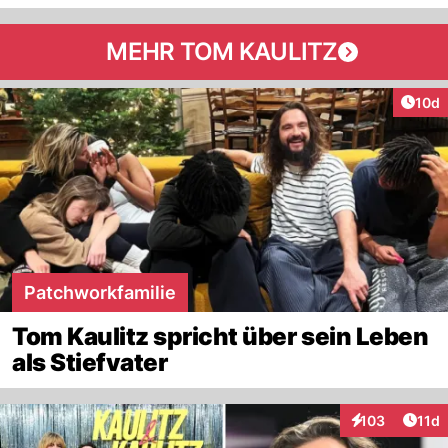
MEHR TOM KAULITZ
Artik
10d
Patchworkfamilie
Tom Kaulitz spricht über sein Leben
als Stiefvater
Artik
103
11d
Interaktionen