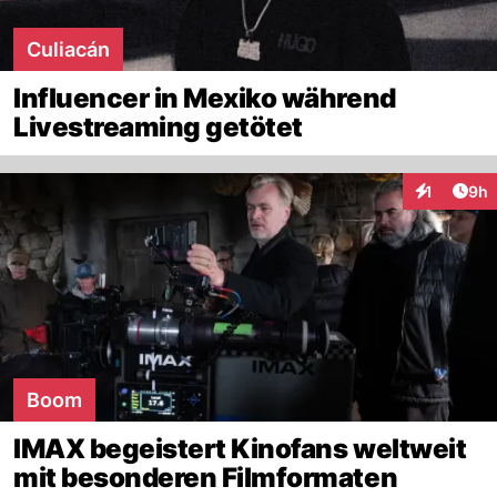
Culiacán
Influencer in Mexiko während
Livestreaming getötet
Arti
1
9h
Interaktion
Boom
IMAX begeistert Kinofans weltweit
mit besonderen Filmformaten