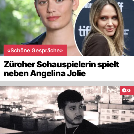
«Schöne Gespräche»
Zürcher Schauspielerin spielt
neben Angelina Jolie
Arti
8h