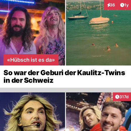
Art
36
1y
Interaktione
«Hübsch ist es da»
So war der Geburi der Kaulitz-Twins
in der Schweiz
Artike
317d