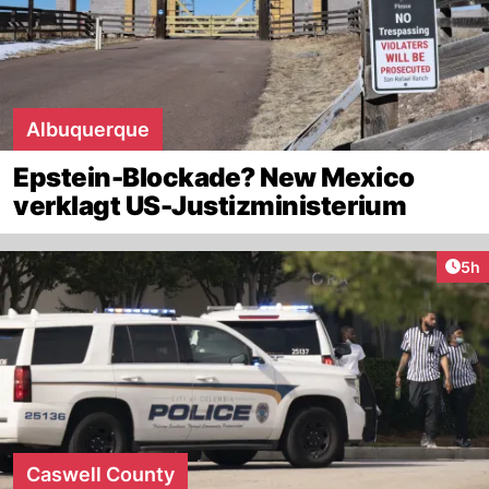
Albuquerque
Epstein-Blockade? New Mexico
verklagt US-Justizministerium
Arti
5h
Caswell County