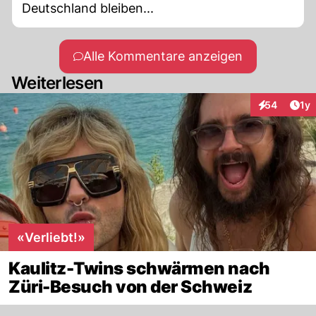
Deutschland bleiben...
Alle Kommentare anzeigen
Weiterlesen
Art
54
1y
Interaktione
«Verliebt!»
Kaulitz-Twins schwärmen nach
Züri-Besuch von der Schweiz