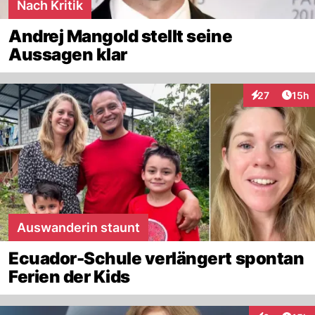
Nach Kritik
Andrej Mangold stellt seine
Aussagen klar
Artik
27
15h
Interaktionen
Auswanderin staunt
Ecuador-Schule verlängert spontan
Ferien der Kids