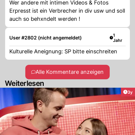
Wer andere mit intimen Videos & Fotos
Erpresst ist ein Verbrecher in div usw und soll
auch so behxndelt werden !
Artikel ver
1
User #2802 (nicht angemeldet)
Jahr
Kulturelle Aneignung: SP bitte einschreiten
Alle Kommentare anzeigen
Weiterlesen
Arti
3y