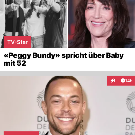
TV-Star
«Peggy Bundy» spricht über Baby
mit 52
Artik
1
14h
Interaktione