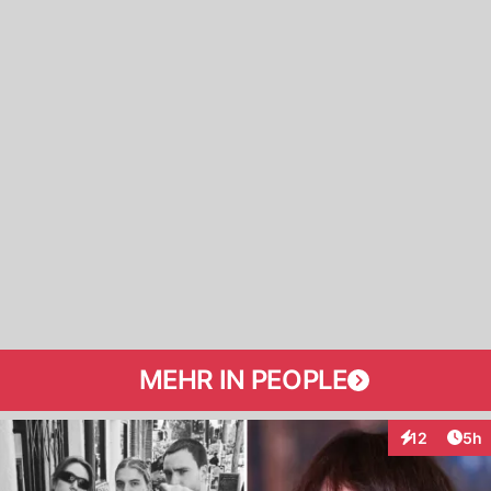
MEHR IN PEOPLE
Arti
12
5h
Interaktione