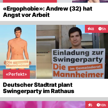
«Ergophobie»: Andrew (32) hat
Angst vor Arbeit
Arti
48
5h
Interaktionen
«Perfekt»
Deutscher Stadtrat plant
Swingerparty im Rathaus
Artik
5
10h
Interaktione