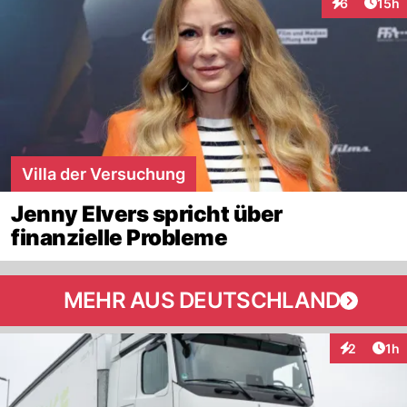
Artik
6
15h
Interaktione
Villa der Versuchung
Jenny Elvers spricht über
finanzielle Probleme
MEHR AUS DEUTSCHLAND
Art
2
1h
Interaktion