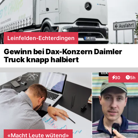
Leinfelden-Echterdingen
Gewinn bei Dax-Konzern Daimler
Truck knapp halbiert
Arti
30
5h
Interaktionen
«Macht Leute wütend»