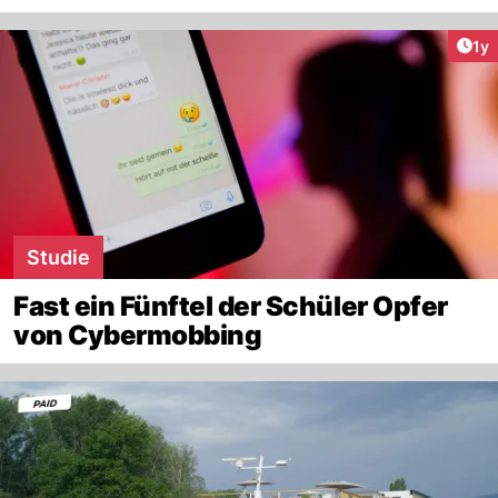
Art
1y
Studie
Fast ein Fünftel der Schüler Opfer
von Cybermobbing