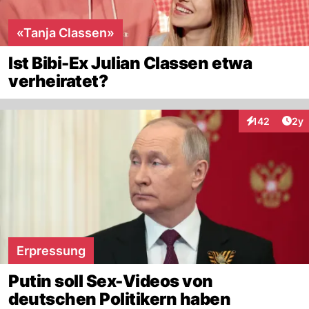
«Tanja Classen»
Ist Bibi-Ex Julian Classen etwa
verheiratet?
Arti
142
2y
Interaktionen
Erpressung
Putin soll Sex-Videos von
deutschen Politikern haben