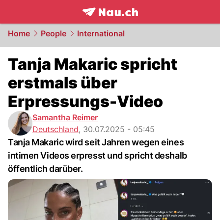
frontpage.
NAU.ch
Home
People
International
Tanja Makaric spricht
erstmals über
Erpressungs-Video
Samantha Reimer
Deutschland
,
30.07.2025 - 05:45
Tanja Makaric wird seit Jahren wegen eines
intimen Videos erpresst und spricht deshalb
öffentlich darüber.