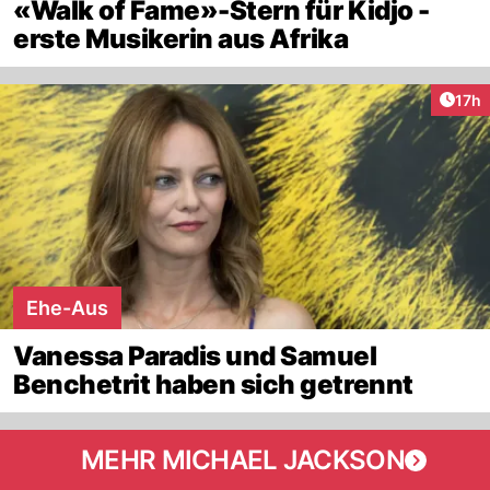
«Walk of Fame»-Stern für Kidjo -
erste Musikerin aus Afrika
Artik
17h
Ehe-Aus
Vanessa Paradis und Samuel
Benchetrit haben sich getrennt
MEHR MICHAEL JACKSON