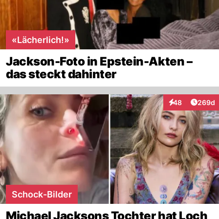
«Lächerlich!»
Jackson-Foto in Epstein-Akten –
das steckt dahinter
Artikel
48
269d
Interaktionen
Schock-Bilder
Michael Jacksons Tochter hat Loch