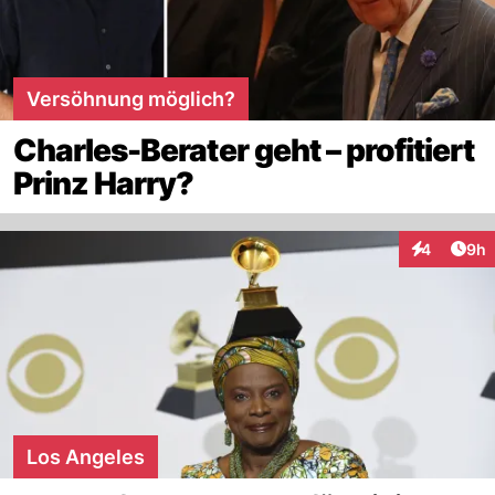
Versöhnung möglich?
Charles-Berater geht – profitiert
Prinz Harry?
Arti
4
9h
Interaktion
Los Angeles