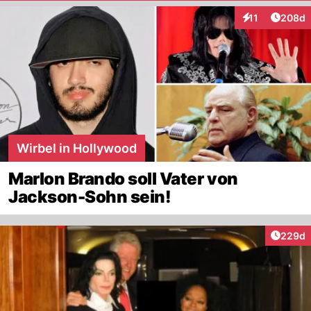
Artikel
11
208d
Interaktionen
Wirbel in Hollywood
Marlon Brando soll Vater von
Jackson-Sohn sein!
Artikel
229d