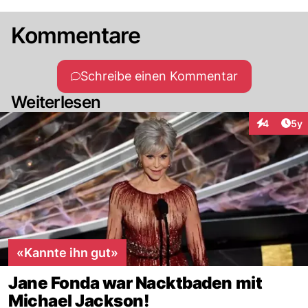
Kommentare
Schreibe einen Kommentar
Weiterlesen
Arti
4
5y
Interaktion
«Kannte ihn gut»
Jane Fonda war Nacktbaden mit
Michael Jackson!