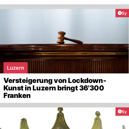
Arti
5y
Luzern
Versteigerung von Lockdown-
Kunst in Luzern bringt 36'300
Franken
Arti
5y