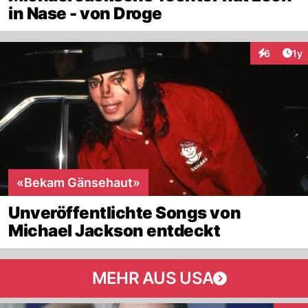
in Nase - von Droge
Art
6
1y
Interaktion
«Bekam Gänsehaut»
Unveröffentlichte Songs von
Michael Jackson entdeckt
MEHR AUS USA