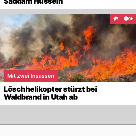
Saddam Hussein
Arti
7
9h
Interaktion
Mit zwei Insassen
Löschhelikopter stürzt bei
Waldbrand in Utah ab
Footer