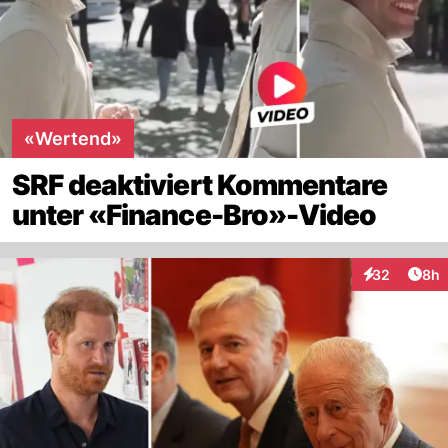
«Wertend»
SRF deaktiviert Kommentare
unter «Finance-Bro»-Video
Arti
32
8h
Interaktionen